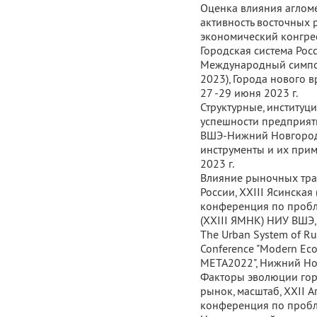
Оценка влияния аглом
активность восточных 
экономический конгресс
Городская система Рос
Международный симпоз
2023), Города нового в
27 -29 июня 2023 г.
Структурные, институ
успешности предприя
ВШЭ-Нижний Новгород
инструменты и их прим
2023 г.
Влияние рыночных тра
России, XXIII Ясинска
конференция по пробл
(XXIII ЯМНК) НИУ ВШЭ, 
The Urban System of Ru
Conference "Modern Econ
META2022", Нижний Нов
Факторы эволюции горо
рынок, масштаб, XXII 
конференция по пробл