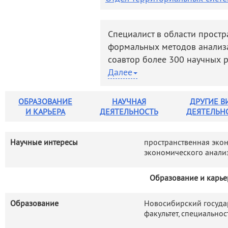
деятельность
Мероприятия
Контакты
Публикации
Специалист в области прост
формальных методов анализа
соавтор более 300 научных р
монографий: «Управление ко
Далее
субфедеральном уровне в Ро
различия в России: экономич
ОБРАЗОВАНИЕ
НАУЧНАЯ
ДРУГИЕ В
политика» (2009), «Антикриз
И КАРЬЕРА
ДЕЯТЕЛЬНОСТЬ
ДЕЯТЕЛЬН
Сибирского федерального окр
современной России» (2018)
Научные интересы
пространственная эко
формирования Южносибирско
экономического анали
Основные научные результат
исследование результатов с
Образование и карье
(субсидий, налоговых льгот,
регулирования) для экономи
Образование
Новосибирский госуда
разработан подход и выпол
факультет, специально
экстерналий, пространствен