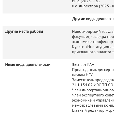
г.н.с. (2025-н.в.)
и.о. директора (2025–н.
Другие виды деятельн
Другие места работы
Новосибирский госуда
факультет, кафедра пр
экономике, профессор
Курсы: «Институциона
прикладного анализа 
Иные виды деятельности
Эксперт РАН
Председатель диссерт
наукам НГУ
Заместитель председат
24.1.154.02 ИЭОПП СО
Член диссертационног
Член экспертного сов
экономике и управлен
межотраслевыми компл
Главный редактор журн