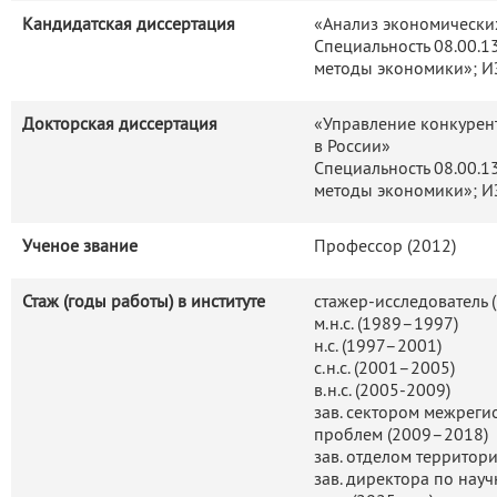
эффектов в современной Рос
Кандидатская диссертация
«Анализ экономически
Специальность 08.00.1
формирования пространстве
методы экономики»; И
постсоветской России; иссл
городской системы современ
Докторская диссертация
«Управление конкурен
даны оценки влияния антикр
в России»
пространственные пропорции
Специальность 08.00.1
подход и выполнены оценки
методы экономики»; ИЭ
факторов в развитие регионо
Ученое звание
Профессор (2012)
Стаж (годы работы) в институте
стажер-исследователь 
м.н.с. (1989–1997)
н.с. (1997–2001)
с.н.с. (2001–2005)
в.н.с. (2005-2009)
зав. сектором межрег
проблем (2009–2018)
зав. отделом территор
зав. директора по нау