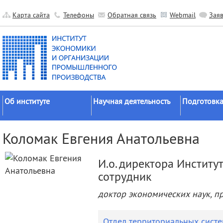
Карта сайта
Телефоны
Обратная связь
Webmail
Зая
Об институте
Научная деятельность
Подготовка
Краткие сведения
Направления
Аспирантура
Коломак Евгения Анатольевна
исследований
Официальные документы
Докторантур
Основные результаты
История
Соискательс
И.о. директора Институ
Прикладные разработки
Руководство
Диссертаци
сотрудник
Гранты
советы
Научные подразделения
доктор экономических наук, п
Научные школы
Целевое обу
Прочие подразделения
Экспедиции
Издательская
Отдел территориальных сист