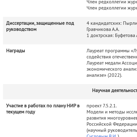
Член редколлегии жур
Член редколлегии журн
Диссертации, защищенные под
4 кандидатских: Пырлик
руководством
Гравчикова А.А.
1 доктрская: Буфетова 
Награды
Лауреат программы «Л
содействия отечествен
Лауреат медали Ассоц
экономического анализ
анализе» (2022).
Научная деятельнос
Участие в работах по плану НИР в
проект 7.5.2.1.
текущем году
Модели и методы иссл
развития многоуровне
Российской Федерации
(научный руководитель
Сусловым В.И.
)