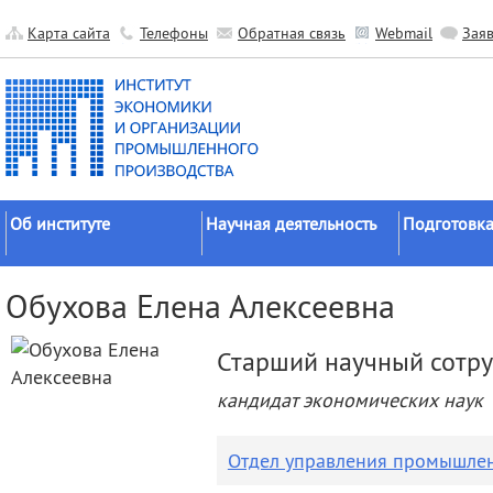
Карта сайта
Телефоны
Обратная связь
Webmail
Зая
Об институте
Научная деятельность
Подготовка
Краткие сведения
Направления
Аспирантура
Обухова Елена Алексеевна
исследований
Официальные документы
Докторантур
Основные результаты
История
Соискательс
Старший научный сотр
Прикладные разработки
Руководство
Диссертаци
кандидат экономических наук
Гранты
советы
Научные подразделения
Научные школы
Целевое обу
Прочие подразделения
Отдел управления промышле
Экспедиции
Издательская