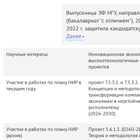
деятельность
Мероприятия
Выпускница ЭФ НГУ, направле
Контакты
Публикации
(бакалавриат "с отличием"), 20
2022 г. защитила кандидатс
08.00.05 Экономика и управ
Далее
(управление инновациями). С
деятельность с преподавание
Научные интересы
Инновационная экономи
как: "Теория отраслевых рынк
высокотехнологичные 
проектов
"Венчурные инвестиции и вы
предпринимательство", "Биб
Участие в работах по плану НИР в
проект 7.5.3.1. и 7.5.3.2.
литературы"
текущем году
Концепция и методоло
трансформации компан
экономики в неустойч
(исполнитель)
(2026-2030)
Участие в работах по плану НИР
Проект 5.6.1.5. (0260-
(архив)
Теория и методология 