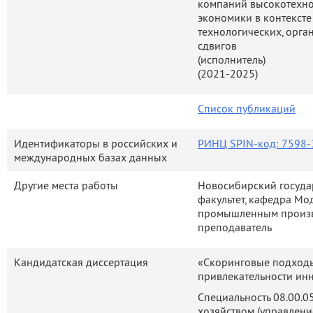
компаний высокотехно
экономики в контексте
технологических, орг
сдвигов
(исполнитель)
(2021-2025)
Список публикаций
Идентификаторы в российских и
РИНЦ SPIN-код: 7598-
международных базах данных
Другие места работы
Новосибирский госуда
факультет, кафедра М
промышленным произв
преподаватель
Кандидатская диссертация
«Скоринговые подходы
привлекательности ин
Специальность 08.00.
хозяйством (
управлени