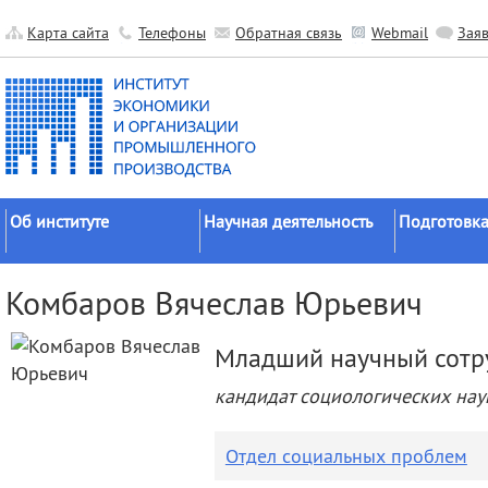
Карта сайта
Телефоны
Обратная связь
Webmail
Зая
Об институте
Научная деятельность
Подготовка
Краткие сведения
Направления
Аспирантура
Комбаров Вячеслав Юрьевич
исследований
Официальные документы
Докторантур
Основные результаты
История
Соискательс
Младший научный сотр
Прикладные разработки
Руководство
Диссертаци
кандидат социологических нау
Гранты
советы
Научные подразделения
Научные школы
Целевое обу
Прочие подразделения
Отдел социальных проблем
Экспедиции
Издательская