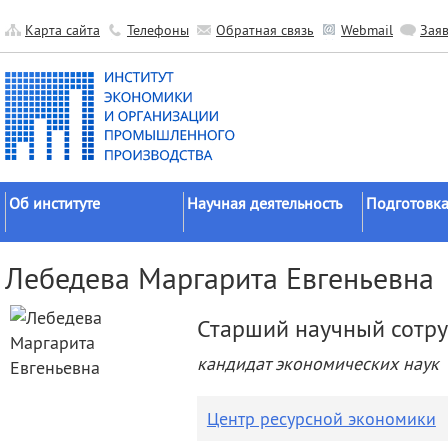
Карта сайта
Телефоны
Обратная связь
Webmail
Зая
Об институте
Научная деятельность
Подготовка
Краткие сведения
Направления
Аспирантура
Лебедева Маргарита Евгеньевна
исследований
Официальные документы
Докторантур
Основные результаты
История
Соискательс
Старший научный сотр
Прикладные разработки
Руководство
Диссертаци
кандидат экономических наук
Гранты
советы
Научные подразделения
Научные школы
Целевое обу
Прочие подразделения
Центр ресурсной экономики
Экспедиции
Издательская