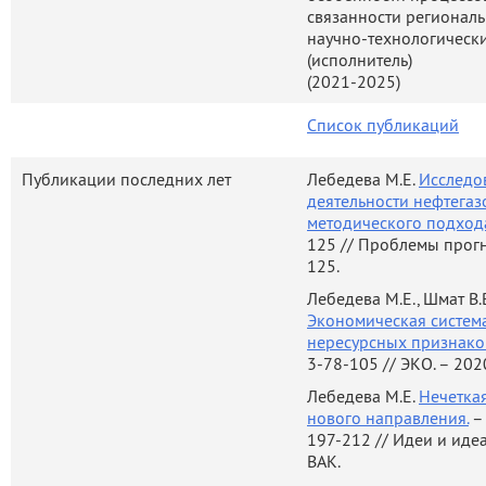
связанности регионал
научно-технологическ
(исполнитель)
(2021-2025)
Список публикаций
Публикации последних лет
Лебедева М.Е.
Исследо
деятельности нефтегаз
методического подход
125 // Проблемы прогно
125.
Лебедева М.Е., Шмат В.
Экономическая система
нересурсных признако
3-78-105 // ЭКО. – 2020
Лебедева М.Е.
Нечетка
нового направления.
– 
197-212 // Идеи и идеалы
ВАК.