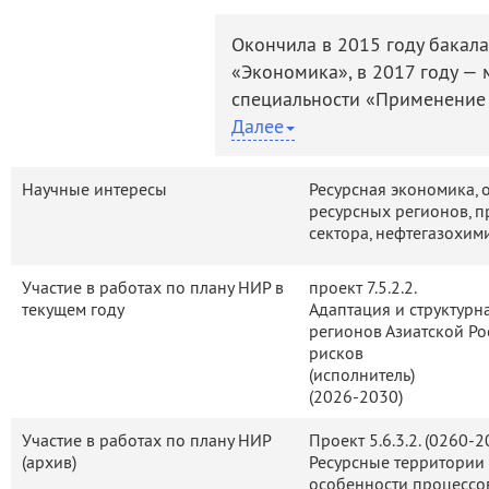
деятельность
Мероприятия
Окончила в 2015 году бакал
Контакты
Публикации
«Экономика», в 2017 году — 
специальности «Применение 
экономике и планировании»,
Далее
СО РАН по направлению «Эко
деятельность в 2015 г. в Це
Научные интересы
Ресурсная экономика, 
СО РАН. Доцент ЭФ НГУ. Веде
ресурсных регионов, 
сектора, нефтегазохими
социально-экономическую ст
теории», «Микроэкономика».
Участие в работах по плану НИР в
проект 7.5.2.2.
текущем году
Адаптация и структурн
регионов Азиатской Ро
рисков
(исполнитель)
(2026-2030)
Участие в работах по плану НИР
Проект 5.6.3.2. (0260-
(архив)
Ресурсные территории 
особенности процессо