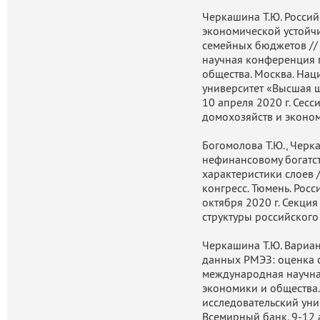
Черкашина Т.Ю. Россий
экономической устойчи
семейных бюджетов //
научная конференция 
общества. Москва. На
университет «Высшая ш
10 апреля 2020 г. Сесси
домохозяйств и эконо
Богомолова Т.Ю., Черк
нефинансовому богатст
характеристики слоев 
конгресс. Тюмень. Рос
октября 2020 г. Секци
структуры российского
Черкашина Т.Ю. Вариа
данных РМЭЗ: оценка 
международная научна
экономики и общества
исследовательский ун
Всемирный банк. 9-12 а