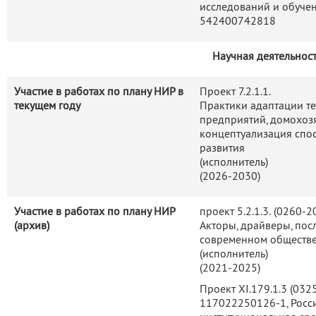
исследований и обучен
Западной Сибири, скорее, 
542400742818
Новосибирск. Связаннос
мобильность населения обе
Научная деятельнос
стремлению поддерживать со
Автор более 120 научн
Участие в работах по плану НИР в
Проект 7.2.1.1.
участвовала в научных про
текущем году
Практики адаптации т
предприятий, домохоз
РНФ, Министерства науки и 
концептуализация спо
развития
(исполнитель)
(2026-2030)
Участие в работах по плану НИР
проект 5.2.1.3.
(0260-2
(архив)
Акторы, драйверы, пос
современном обществе
(исполнитель
)
(2021-2025)
Проект XI.179.1.3 (03
117022250126-1, Росс