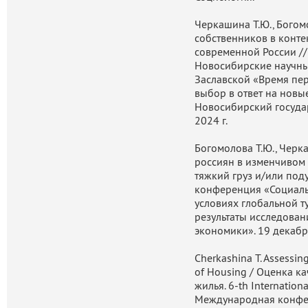
Черкашина Т.Ю., Богом
собственников в конте
современной России //
Новосибирские научные
Заславской «Время пе
выбор в ответ на новы
Новосибирский государ
2024 г.
Богомолова Т.Ю., Черк
россиян в изменчивом
тяжкий груз и/или под
конференция «Социаль
условиях глобальной т
результаты исследован
экономики». 19 декабря
Cherkashina T. Assessing
of Housing / Оценка к
жилья. 6-th Internatio
Международная конфе