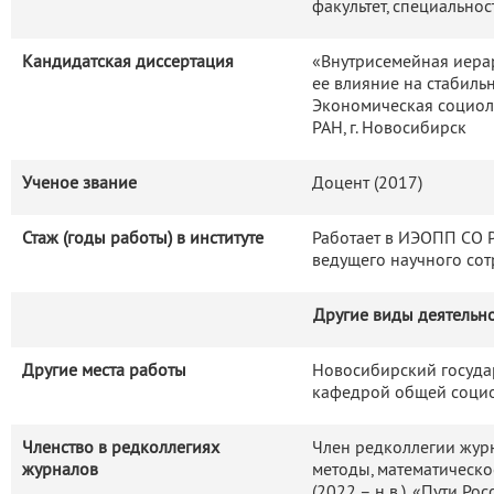
факультет, специальнос
официальное «поле» и у
снижают желание россиян об
Кандидатская диссертация
«Внутрисемейная иерар
Разработана методика опре
ее влияние на стабильн
домохозяйств по нефина
Экономическая социол
РАН, г. Новосибирск
методики показала, что про
смещен в сторону низкой
Ученое звание
Доцент (2017)
активами: самыми наполнен
у которых в собственности 
Стаж (годы работы) в институте
Работает в ИЭОПП СО РА
домохозяйствами без имуще
ведущего научного со
70% частных домохозяйств.
Предложена методика оц
Другие виды деятельн
домохозяйств по жилищ
особенности доступных мик
Другие места работы
Новосибирский госуда
стоимости занимаемого жи
кафедрой общей социо
домохозяйств. С конца 2010
неравенства по совокупно
Членство в редколлегиях
Член редколлегии журн
вклад в неравенство стал
журналов
методы, математическо
помимо стоимости отдельны
(2022 – н.в.), «Пути Рос