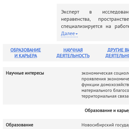
деятельность
Мероприятия
Эксперт в исследовани
Контакты
Публикации
неравенства, пространст
специализируется на рабо
домашних хозяйств.
Далее
Выполнен анализ институц
нефинансового богатств
ОБРАЗОВАНИЕ
НАУЧНАЯ
ДРУГИЕ В
современной России, по
И КАРЬЕРА
ДЕЯТЕЛЬНОСТЬ
ДЕЯТЕЛЬН
приватизации, развития ин
государственных программ
Научные интересы
экономическая социоло
кредитования политик
проявления экономиче
стимулирования приобретен
функции домохозяйств
материального благосо
использованию в кон
территориальная связа
государственном публично
защиты прав собствен
Образование и карье
инструментам, связанным 
ассоциациями с приватной
Образование
Новосибирский госуда
государства по выведен