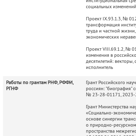
институциональная сред
социальных изменений,
Проект IX.93.1.3, № 0
трансформация инстит
труда и частной жизн
экономических неравен
Проект VIII.69.1.2, №
изменения в российск
десятилетий: векторы, 
исполнитель
Работы по грантам РНФ, РФФИ,
Грант Российского нау
РГНФ
россиян: "биография" 
№ 23-28-01171, 2023-
Грант Министерства на
«Социально-экономичес
основе синергии транс
о природно-ресурсном
пространства межреги