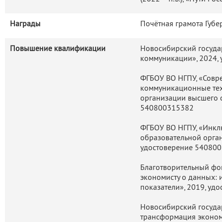
квартир и домов в собственн
Определены внутрисе
Награды
Почётная грамота Губе
собственности супругов в р
жилищного богатства
Повышение квалификации
Новосибирский госуда
коммуникации», 2024,
индивидуализации, а с
воспроизводства в принадл
ФГБОУ ВО НГПУ, «Сов
статусных различий.
коммуникационные тех
Выполнены оценки связанн
организации высшего о
540800315382
показателей пространстве
одной из разновидностей 
ФГБОУ ВО НГПУ, «Инкл
Продемонстрировано наличи
образовательной орга
которых внутригрупповые 
удостоверение 54080
Западной Сибири и юг В
Благотворительный фон
находится в более тесной
экономисту о данных:
обл. Внутригрупповые ми
показатели», 2019, у
Западной Сибири позволяю
Новосибирский госуда
макрорегиональных миграци
трансформация эконом
показателям эпизодическо