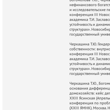
нефинансового богатст
и исследовательские п
конференция III Ново
академика Т.И. Заслав
устойчивость и динами
структурах». Новосиб
государственный униве
Черкашина Т.Ю. Генде
собственности: внутри
конференция III Ново
академика Т.И. Заслав
устойчивость и динами
структурах». Новосиб
государственный униве
Черкашина Т.Ю., Богом
основания дифференци
домохозяйств: кейс де
XXIII Ясинская (Апрел
конференция по пробл
(XXIII ЯМНК). Москва.