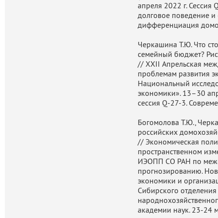
апреля 2022 г. Сессия 
долговое поведение и
дифференциация домо
Черкашина Т.Ю. Что ст
семейный бюджет? Рис
// XXII Апрельская м
проблемам развития эк
Национальный исследо
экономики». 13–30 апре
сессия Q-27-3. Соврем
Богомолова Т.Ю., Черк
российских домохозяй
// Экономическая поли
пространственном изм
ИЭОПП СО РАН по межо
прогнозированию. Ново
экономики и организа
Сибирского отделения 
народнохозяйственног
академии наук. 23-24 м