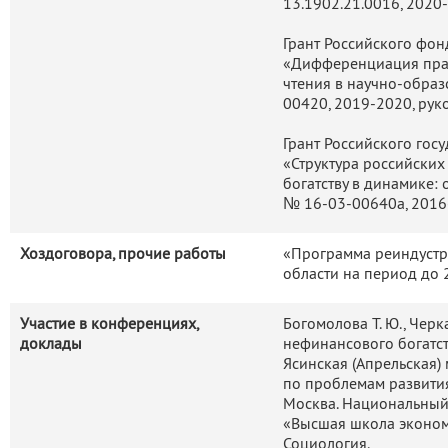
13.1902.21.0016, 2020
Грант Российского фо
«Дифференциация прак
чтения в научно-образ
00420, 2019-2020, рук
Грант Российского гос
«Структура российски
богатству в динамике:
№ 16-03-00640а, 2016
Хоздоговора, прочие работы
«Программа реиндуст
области на период до 
Участие в конференциях,
Богомолова Т. Ю., Чер
доклады
нефинансового богатст
Ясинская (Апрельская
по проблемам развити
Москва. Национальный
«Высшая школа экономи
Социология.