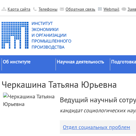
Карта сайта
Телефоны
Обратная связь
Webmail
Зая
Об институте
Научная деятельность
Подготовка
Краткие сведения
Направления
Аспирантура
Черкашина Татьяна Юрьевна
исследований
Официальные документы
Докторантур
Основные результаты
История
Соискательс
Ведущий научный сотр
Прикладные разработки
Руководство
Диссертаци
кандидат социологических нау
Гранты
советы
Научные подразделения
Научные школы
Целевое обу
Прочие подразделения
Отдел социальных проблем
Экспедиции
Издательская