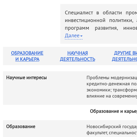
деятельность
Мероприятия
Специалист в области про
Контакты
Публикации
инвестиционной политики,
программ развития, инно
экономики.
Далее
Внес весомый вклад в изуч
половины XX – первой четвер
ОБРАЗОВАНИЕ
НАУЧНАЯ
ДРУГИЕ В
И КАРЬЕРА
ДЕЯТЕЛЬНОСТЬ
ДЕЯТЕЛЬН
Лично и в соавторстве опуб
в том числе 11 монографий.
Научные интересы
Проблемы модернизаци
Руководитель ряда программ
кредитно-денежная по
проектов программ фу
экономики; трансформа
Президиума РАН, РФФИ.
влияние на современн
Участвовал в выполнении 
Образование и карье
федеральных и региональны
был исполнителем ряда рабо
Образование
Новосибирский госуда
факультет, специальнос