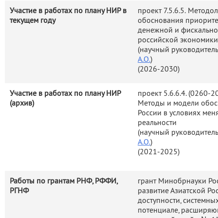
Участие в работах по плану НИР в
проект 7.5.6.5. Методо
текущем году
обоснования приорите
денежной и фискально
российской экономики
(научный руководитель 
А.О.
)
(2026-2030)
Участие в работах по плану НИР
проект 5.6.6.4. (0260-
(архив)
Методы и модели обос
России в условиях ме
реальности
(научный руководитель 
А.О.
)
(2021-2025)
Работы по грантам РНФ, РФФИ,
грант Минобрнауки Ро
РГНФ
развитие Азиатской Ро
доступности, системн
потенциале, расширяю