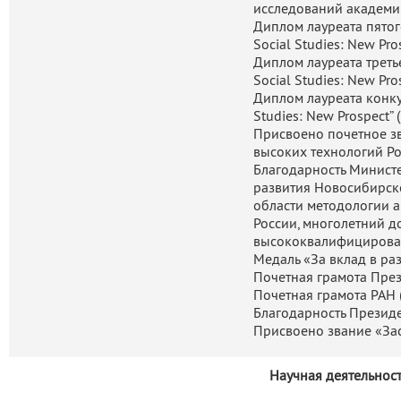
исследований академик
Диплом лауреата пятог
Social Studies: New Pros
Диплом лауреата треть
Social Studies: New Pro
Диплом лауреата конку
Studies: New Prospect” 
Присвоено почетное з
высоких технологий Ро
Благодарность Минист
развития Новосибирско
области методологии 
России, многолетний д
высококвалифицирован
Медаль «За вклад в ра
Почетная грамота През
Почетная грамота РАН (
Благодарность Президе
Присвоено звание «За
Научная деятельнос