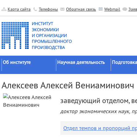
Карта сайта
Телефоны
Обратная связь
Webmail
Зая
Об институте
Научная деятельность
Подготовка
Краткие сведения
Направления
Аспирантура
Алексеев Алексей Вениаминович
исследований
Официальные документы
Докторантур
Основные результаты
История
Соискательс
заведующий отделом, в
Прикладные разработки
Руководство
Диссертаци
доктор экономических наук, п
Гранты
советы
Научные подразделения
Научные школы
Целевое обу
Прочие подразделения
Отдел темпов и пропорций п
Экспедиции
Издательская