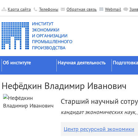
Карта сайта
Телефоны
Обратная связь
Webmail
Зая
Об институте
Научная деятельность
Подготовка
Краткие сведения
Направления
Аспирантура
Нефёдкин Владимир Иванович
исследований
Официальные документы
Докторантур
Основные результаты
История
Соискательс
Старший научный сотр
Прикладные разработки
Руководство
Диссертаци
кандидат экономических наук,
Гранты
советы
Научные подразделения
Научные школы
Целевое обу
Прочие подразделения
Центр ресурсной экономики
Экспедиции
Издательская