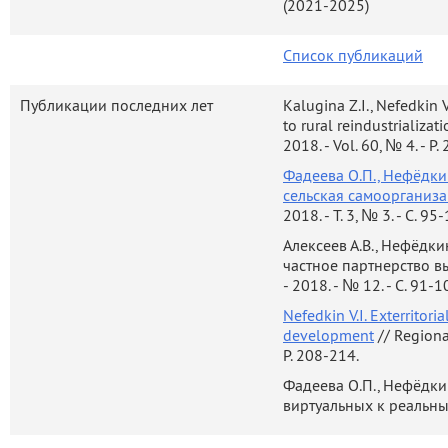
(2021-2025)
Список публикаций
Публикации последних лет
Kalugina Z.I., Nefedkin V
to rural reindustrializat
2018. - Vol. 60, № 4. - P.
Фадеева О.П., Нефёдки
сельская самоорганиза
2018. - Т. 3, № 3. - С. 95
Алексеев А.В., Нефёдки
частное партнерство в
- 2018. - № 12. - С. 91-1
Nefedkin V.I. Exterritori
development
// Regional 
P. 208-214.
Фадеева О.П., Нефёдки
виртуальных к реальны