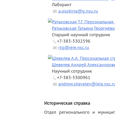
Лаборант
a.osokina@g.nsu.ru
Ратьковская Татьяна Георгиевн
Старший научный сотрудник
+7-383-3302596
rtg@ieie.nsc.ru
Шевелев Андрей Александров
Научный сотрудник
+7-383-3300961
andrew.shevelev@ieie.nsc.r
Историческая справка
Отдел регионального и муници