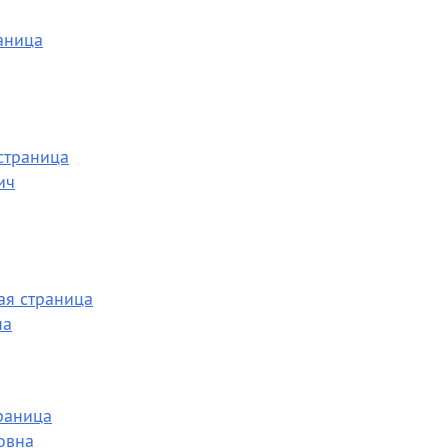
ич
на
овна