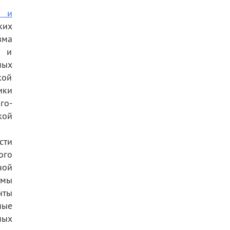
о и
ких
зма
й и
ных
кой
ики
го-
кой
сти
ого
ной
емы
нты
ные
ных