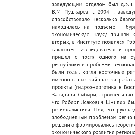
заведующим отделом был д.э.н
В.М. Пушкарев, с 2004 г. завед
способствовало несколько благоп
находилась на подъеме - бурн
экономическую науку пришли к
вторых, в Институте появился Ро
талантом исследователя и про
пришел с поста одного из рук
республики и проблемы региональ
были годы, когда восточные ре
именно в этих районах разрабат
проекты (гидроэнергетика в Вос
Западной Сибири, строительство
что Роберт Исакович Шнипер бы
регионалистики. Под его руков
злободневным проблемам региона
решению формировались теоретич
экономического развития регионо