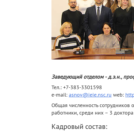
деятельность
Мероприятия
Контакты
Публикации
Заведующий отделом - д.э.н., пр
Тел.: +7-383-3301598
е-mail:
asnov@ieie.nsc.ru
web:
htt
Общая численность сотрудников от
работники, среди них – 3 доктора 
Кадровый состав: