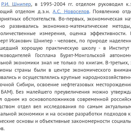
.
Р.И. Шнипер
, в 1995-2004 гг. отделом руководил к.э
ующий отделом д.э.н.
А.С. Новоселов
. Появлению отд
риятных обстоятельств. Во-первых, экономическая на
о развивались экономико-математические методы
оличественные измерения, оценка эффективности. 
берт Исакович Шнипер - человек, по природе наделен
шедший хорошую практическую школу - в Институт
оводителей Госплана Бурят-Монгольской автоном
ной экономики знал не только по книгам. В-третьих, 
гионы страны были в центре экономического вниман
ывались и осуществлялись крупные народнохозяйствен
точной Сибири, освоение нефтегазовых месторождени
 БАМ). Без малейшего преувеличения можно утвержда
л одним из основоположников современной российс
одством отдел вел исследования по самым актуальны
льной экономики и на основе разработки подходов к
еские основы и объективные закономерности социаль
в.