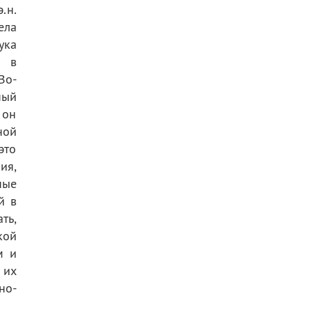
.н.
ела
ука
, в
Во-
ный
 он
ной
это
ия,
ные
й в
ть,
кой
м и
 их
но-