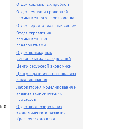
Разное
Отдел социальных проблем
Отдел темпов и пропорций
Поиск по новостям
промышленного производства
Отдел территориальных систем
Отдел управления
промышленными
предприятиями
Отдел прикладных
региональных исследований
Центр ресурсной экономики
Центр стратегического анализа
и планирования
Лаборатория моделирования и
анализа экономических
процессов
ные
Отдел прогнозирования
экономического развития
Красноярского края