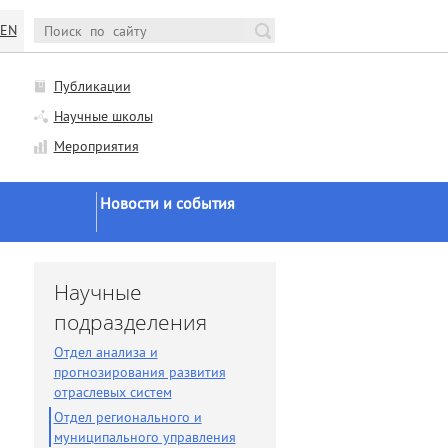
EN
Публикации
Научные школы
Мероприятия
Новости и события
Новости Минобрнауки и
РАН
и
Научные
Научная жизнь
подразделения
Конференции и семинары
Отдел анализа и
Заседания ученого совета
прогнозирования развития
отраслевых систем
Заседания диссоветов
Отдел регионального и
Экспертное мнение
муниципального управления