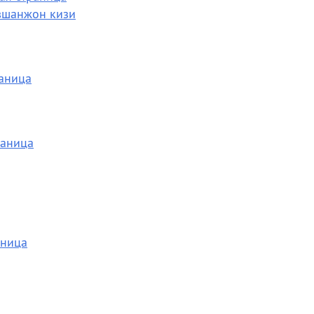
вшанжон кизи