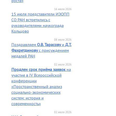
роста»
16 июля 2026
15 июля представители ИЭОПП
СО РАН встретились с
руководителями наукограда
Кольцово
08 июля 2026
Поздравляем
О.В. Тарасову
и
Д.Т.
Фахретдинову
с присуждением
медалей РАН
02 июля 2026
Продлен срок приёма заявок
на
участие в IV Всероссийской
конференции
«Пространственный анализ
социально-экономических
систем: история и
современность»
02 июля 2026