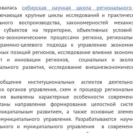
овалась
сибирская научная школа региональног
лючающая крупные циклы исследований и практичес
ьного воспроизводства, закономерностей механи
х субъектов на территории, объективных услови
но-экономическими процессами региона, региональ
граммно-целевого подхода к управлению экономи
тных позиций регионов, исследование влияния эконом
ст и инновации регионов, социальных и эколо
ального развития, исследование внешнеэкономичес
бщения институциональных аспектов деятельно
ых органов управления, схем и процедур региональн
ния выявлены характерные особенности современ
отаны направления формирования целостной сист
ниципальным развитием, а также основные элеме
муниципального управления. Разрабатываются науч
льного и муниципального управления в современ