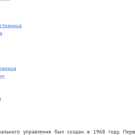
а
ич
u
пального управления был создан в 1968 году. Пер