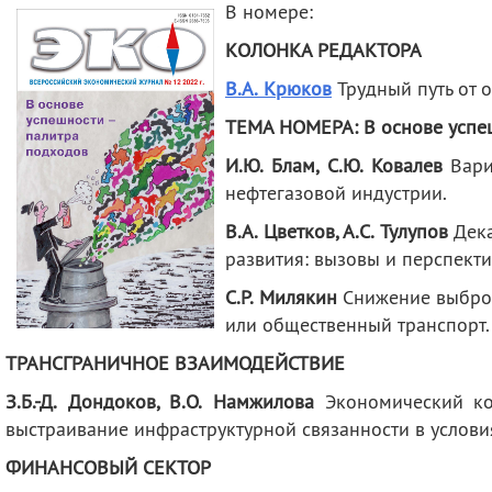
В номере:
деятельность
Мероприятия
Контакты
Публикации
КОЛОНКА РЕДАКТОРА
В.А. Крюков
Трудный путь от 
ТЕМА НОМЕРА: В основе успе
И.Ю. Блам, С.Ю. Ковалев
Вари
нефтегазовой индустрии.
В.А. Цветков, А.С. Тулупов
Дека
развития: вызовы и перспекти
С.Р. Милякин
Снижение выброс
или общественный транспорт.
ТРАНСГРАНИЧНОЕ ВЗАИМОДЕЙСТВИЕ
З.Б.-Д. Дондоков, В.О. Намжилова
Экономический ко
выстраивание инфраструктурной связанности в услови
ФИНАНСОВЫЙ СЕКТОР