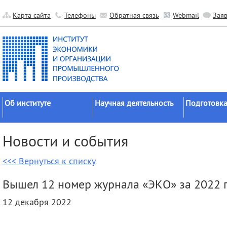
Карта сайта
Телефоны
Обратная связь
Webmail
Зая
Об институте
Научная деятельность
Подготовка
Краткие сведения
Направления
Аспирантура
Новости и события
исследований
Официальные документы
Докторантур
Основные результаты
<<< Вернуться к списку
История
Соискательс
Прикладные разработки
Руководство
Диссертаци
Вышел 12 номер журнала «ЭКО» за 2022 
Гранты
советы
Научные подразделения
12 декабря 2022
Научные школы
Целевое обу
Прочие подразделения
Экспедиции
Издательская