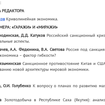
:
 РЕДАКТОРА
ков
Криволинейная экономика.
МЕРА: «ГАРАЖИ» И «МИРАЖИ»
родинская, Д.Д. Катуков
Российский санкционный криз
альные аспекты.
ачев, А.А. Федюнина, В.А. Светова
Россия под санкция
экономика – фактор гибкости?
лязьминская
Санкционное противостояние Китая и США
анию новой архитектуры мировой экономики.
 О.И. Голубенко
К вопросу о планах по развитию ма
а
Золотодобыча в Республике Саха (Якутия): анали