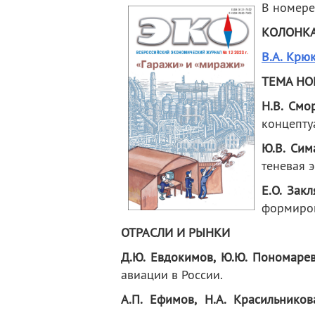
В номере
деятельность
Мероприятия
Контакты
Публикации
КОЛОНКА
В.А. Крю
ТЕМА НО
Н.В. Смо
концепту
Ю.В. Сим
теневая 
Е.О. Зак
формиров
ОТРАСЛИ И РЫНКИ
Д.Ю. Евдокимов, Ю.Ю. Пономарев,
авиации в России.
А.П. Ефимов, Н.А. Красильников