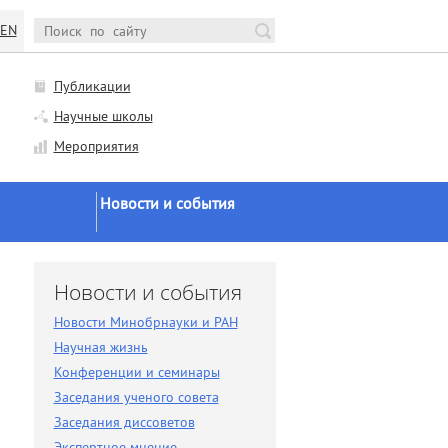
EN
Публикации
Научные школы
Мероприятия
Новости и события
Новости Минобрнауки и
РАН
и
Новости и события
Научная жизнь
Новости Минобрнауки и РАН
Конференции и семинары
Научная жизнь
Заседания ученого совета
Конференции и семинары
Заседания ученого совета
Заседания диссоветов
Заседания диссоветов
Экспертное мнение
Экспертное мнение