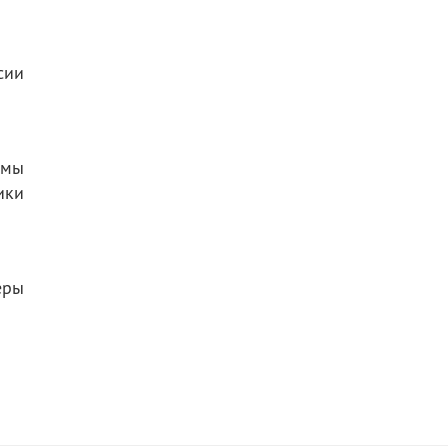
сии
мы
ики
еры