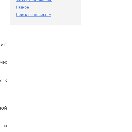
Разное
Разное
Поиск по новостям
Поиск по новостям
ис:
ми:
: к
лой
з и