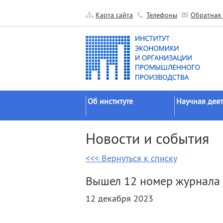
Карта сайта
Телефоны
Обратная 
Об институте
Научная деят
Краткие сведения
Направления
Новости и события
исследований
Официальные документы
Основные резу
<<< Вернуться к списку
История
Прикладные р
Руководство
Вышел 12 номер журнала 
Гранты
Научные подразделения
12 декабря 2023
Научные школ
Прочие подразделения
Экспедиции
Издательская