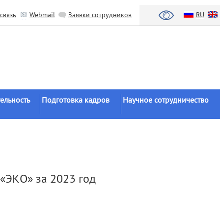
связь
Webmail
Заявки сотрудников
RU
ельность
Подготовка кадров
Научное сотрудничество
Аспирантура
Научные институты
Докторантура
Национальный проект «Наука 
льтаты
университеты»
Соискательство
азработки
Органы власти
Диссертационные
«ЭКО» за 2023 год
советы
Бизнес
ы
Целевое обучение
Зарубежные организации