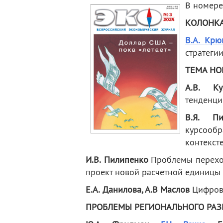
В номере
деятельность
Мероприятия
Контакты
Публикации
КОЛОНКА
В.А. Крю
стратегии
ТЕМА НОМ
А.В. Ку
тенденци
В.Я. Пи
курсооб
контексте
И.В. Пилипенко
Проблемы переход
проект новой расчетной единицы 
Е.А. Данилова, А.В Маслов
Цифровы
ПРОБЛЕМЫ РЕГИОНАЛЬНОГО РАЗ