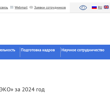
связь
Webmail
Заявки сотрудников
RU
ельность
Подготовка кадров
Научное сотрудничество
Аспирантура
Научные институты
Докторантура
Национальный проект «Наука 
льтаты
университеты»
Соискательство
азработки
Органы власти
Диссертационные
ЭКО» за 2024 год
советы
Бизнес
ы
Целевое обучение
Зарубежные организации