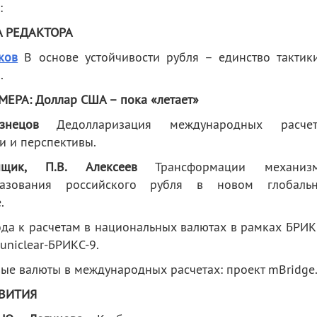
:
 РЕДАКТОРА
ков
В основе устойчивости рубля – единство тактик
.
ЕРА: Доллар США – пока «летает»
знецов
Дедолларизация международных расчет
и и перспективы.
щик, П.В. Алексеев
Трансформации механиз
разования российского рубля в новом глобаль
.
а к расчетам в национальных валютах в рамках БРИК
uniclear-БРИКС-9.
е валюты в международных расчетах: проект mBridge
ВИТИЯ