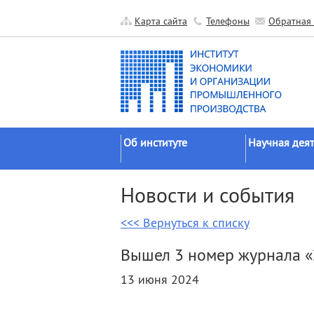
Карта сайта
Телефоны
Обратная 
Об институте
Научная деят
Краткие сведения
Направления
Новости и события
исследований
Официальные документы
Основные резу
<<< Вернуться к списку
История
Прикладные р
Руководство
Вышел 3 номер журнала «
Гранты
Научные подразделения
13 июня 2024
Научные школ
Прочие подразделения
Экспедиции
Издательская