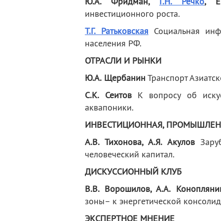
Ю.А. Фридман,
Г.Н. Речко
, Е
инвестиционного роста.
Т.Г. Ратьковская
Социальная инфр
населения РФ.
ОТРАСЛИ И РЫНКИ
Ю.А. Щербанин
Транспорт Азиатск
С.К. Сеитов
К вопросу об искус
аквапоники.
ИНВЕСТИЦИОННАЯ, ПРОМЫШЛЕН
А.В. Тихонова, А.Я. Акулов
Заруб
человеческий капитал.
ДИСКУССИОННЫЙ КЛУБ
В.В. Ворошилов, А.А. Конопляни
зоны– к энергетической консолида
ЭКСПЕРТНОЕ МНЕНИЕ