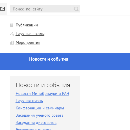
EN
Публикации
Научные школы
Мероприятия
Новости и события
Новости Минобрнауки и
РАН
и
Новости и события
Научная жизнь
Новости Минобрнауки и РАН
Конференции и семинары
Научная жизнь
Заседания ученого совета
Конференции и семинары
Заседания ученого совета
Заседания диссоветов
Заседания диссоветов
Экспертное мнение
Экспертное мнение