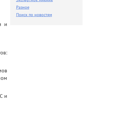
Разное
Разное
Поиск по новостям
Поиск по новостям
и и
ов:
мов
ном
С и
.