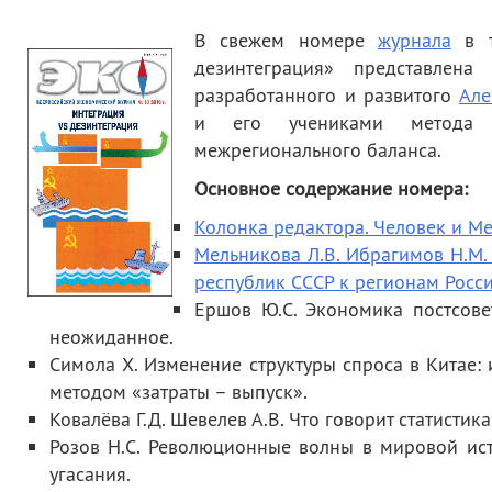
деятельность
Мероприятия
В свежем номере
журнала
в т
Контакты
Публикации
дезинтеграция» представлена
разработанного и развитого
Але
и его учениками метода о
межрегионального баланса.
Основное содержание номера:
Колонка редактора. Человек и М
Мельникова Л.В. Ибрагимов Н.М.
республик СССР к регионам Росси
Ершов Ю.С. Экономика постсове
неожиданное.
Симола Х. Изменение структуры спроса в Китае
методом «затраты – выпуск».
Ковалёва Г.Д. Шевелев А.В. Что говорит статистик
Розов Н.С. Революционные волны в мировой ис
угасания.