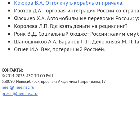
Крюков В.А. Оттолкнуть корабль от причала.
Изотов Д.А. Торговая интеграция России со стран
Фасхиев Х.А. Автомобильные перевозки России: у
Королева Л.П. Где взять деньги на рециклинг?
Роик В.Д. Социальный бюджет России: каким ему б
Шапошников А.А. Баранов П.П. Дело князя М. П. Г
Огнев И.А. Век, потерянный Россией.
КОНТАКТЫ:
© 2014-2026 ИЭОПП СО РАН
630090, Новосибирск, проспект Академика Лаврентьева, 17
ieie @ ieie.nsc.ru
press @ ieie.nsc.ru