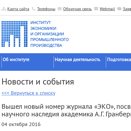
Карта сайта
Телефоны
Обратная связь
Webmail
Зая
Об институте
Научная деятельность
Подготовка
Краткие сведения
Направления
Аспирантура
Новости и события
исследований
Официальные документы
Докторантур
Основные результаты
<<< Вернуться к списку
История
Соискательс
Прикладные разработки
Руководство
Диссертаци
Вышел новый номер журнала «ЭКО», пос
Гранты
советы
Научные подразделения
научного наследия академика А.Г. Гранбер
Научные школы
Целевое обу
Прочие подразделения
04 октября 2016
Экспедиции
Издательская