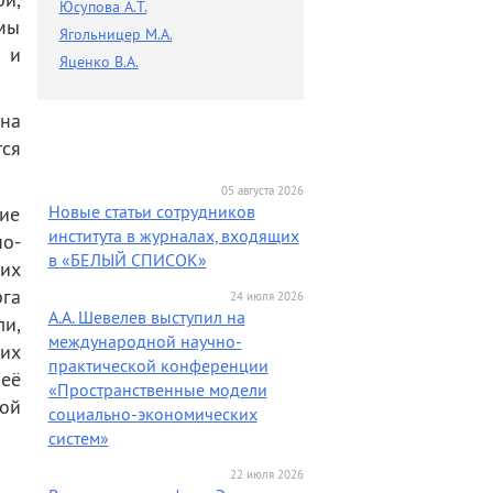
Юсупова А.Т.
мы
Ягольницер М.А.
 и
Яценко В.А.
на
ся
05 августа 2026
Новые статьи сотрудников
ие
института в журналах, входящих
о-
в «БЕЛЫЙ СПИСОК»
их
рга
24 июля 2026
А.А. Шевелев выступил на
и,
международной научно-
их
практической конференции
 её
«Пространственные модели
кой
социально-экономических
систем»
22 июля 2026