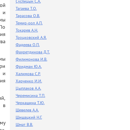
Суспицын С.А.
кой
Тагаева Т.О.
ю и
Тарасова О.В.
мы
Темир-оол А.П.
По
Токарев А.Н.
ния
Троцковский А.Я.
тва
Фадеева О.П.
Фахретдинова Д.Т.
ммы
Филимонова И.В.
ири
Фридман Ю.А.
 и
Халимова С.Р.
ия
Харченко И.И.
Цыплаков А.А.
Черемисина Т.П.
й,
Черкашина Т.Ю.
 в
Шевелев А.А.
Шишацкий Н.Г.
му
Шмат В.В.
и,