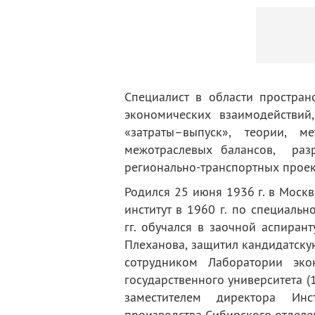
деятельность
Мероприятия
Контакты
Публикации
Специалист в области простран
экономических взаимодействий
«затраты–выпуск», теории, 
межотраслевых балансов, раз
регионально-транспортных проек
Родился 25 июня 1936 г. в Моск
институт в 1960 г. по специаль
гг. обучался в заочной аспирант
Плеханова, защитил кандидатску
сотрудником Лаборатории эко
государственного университета (
заместителем директора Ин
производства Сибирского отделе