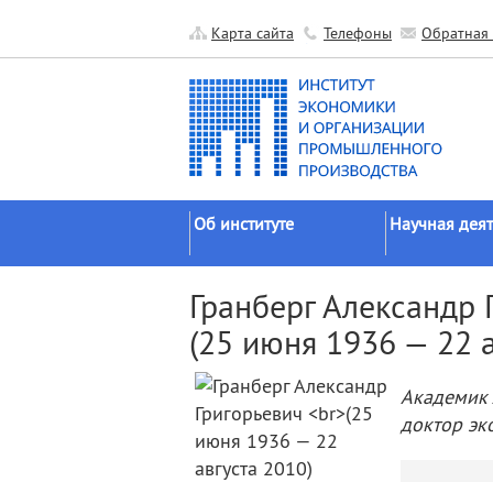
Карта сайта
Телефоны
Обратная 
Об институте
Научная деят
Краткие сведения
Направления
Гранберг Александр 
исследований
Официальные документы
(25 июня 1936 — 22 а
Основные резу
История
Прикладные р
Руководство
Академик 
Гранты
Научные подразделения
доктор эк
Научные школ
Прочие подразделения
Экспедиции
Издательская