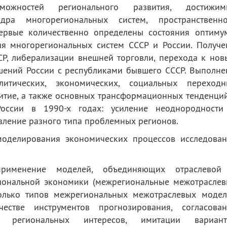
озможностей регионального развития, достижим
ра многорегиональных систем, пространственно
ервые количественно определены состояния оптимум
ия многорегиональных систем СССР и России. Получ
СР, либерализации внешней торговли, перехода к но
ений России с республиками бывшего СССР. Выполне
литических, экономических, социальных переходн
итие, а также основных трансформационных тенденци
России в 1990-х годах: усиление неоднородности
явление разного типа проблемных регионов.
моделирования экономических процессов исследован
применение моделей, объединяющих отраслевой
иональной экономики (межрегиональные межотраслев
колько типов межрегиональных межотраслевых модел
естве инструментов прогнозирования, согласован
и региональных интересов, имитации вариант