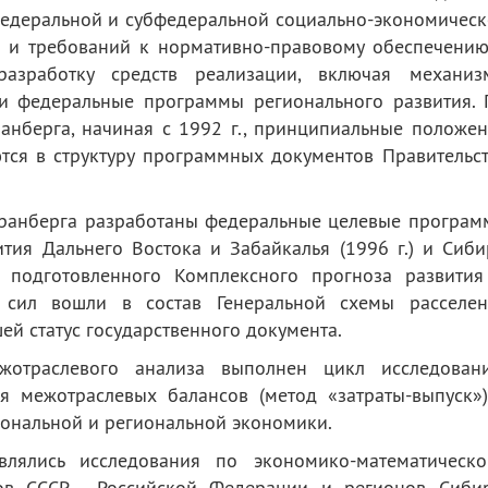
едеральной и субфедеральной социально-экономичес
й и требований к нормативно-правовому обеспечени
 разработку средств реализации, включая механиз
и федеральные программы регионального развития. 
Гранберга, начиная с 1992 г., принципиальные положе
тся в структуру программных документов Правительс
 Гранберга разработаны федеральные целевые програ
тия Дальнего Востока и Забайкалья (1996 г.) и Сиб
я подготовленного Комплексного прогноза развития
 сил вошли в состав Генеральной схемы расселен
й статус государственного документа.
отраслевого анализа выполнен цикл исследовани
 межотраслевых балансов (метод «затраты-выпуск»)
ональной и региональной экономики.
влялись исследования по экономико-математическо
сов СССР, Российской Федерации и регионов Сибир