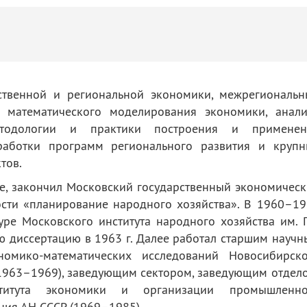
ственной и региональной экономики, межрегиональн
, математического моделирования экономики, анали
методологии и практики построения и применен
работки программ регионального развития и крупн
тов.
ве, закончил Московский государственный экономичес
ности «планирование народного хозяйства». В 1960
–1
9
уре Московского института народного хозяйства им. Г
ю диссертацию в 1963 г. Далее работал старшим науч
номико-математических исследований Новосибирско
1963
–
1969), заведующим сектором, заведующим отдел
ститута экономики и организации промышленно
ния АН СССР (1969
–
1985).