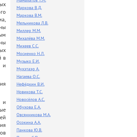
Мамахатов Т.М.
ых
Маркова В.Д.
го
Маркова В.М.
а,
Мельникова Л.В.
ены
Миллер М.М.
вым
Михалёва М.М.
ны
Михеев С.С.
ых
Мосиенко Н.Л.
й в
Музыко Е.И.
 и
Мухэтаэр А.
Нагаева О.С.
ия
Нефёдкин В.И.
Новикова Т.С.
Новосёлов А.С.
 и
Обухова Е.А.
ые
Овсянникова М.А.
ей
Осокина А.А.
ия
Панкова Ю.В.
ов