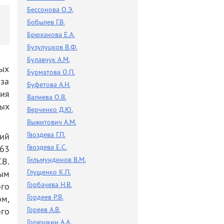
Разное
Бессонова О.Э.
Поиск по новостям
Бобылев Г.В.
Брюханова Е.А.
Бузулуцков В.Ф.
Булавчук А.М.
ых
Бурматова О.П.
за
Буфетова А.Н.
ия
Валиева О.В.
ых
Верченко Д.Ю.
Выжитович А.М.
Гвоздева Г.П.
кий
Гвоздева Е.С.
63
Гильмундинов В.М.
.В.
Глущенко К.П.
ным
Горбачева Н.В.
го
Гордеев Р.В.
ом,
Гореев А.В.
го
Горюшкин А.А.