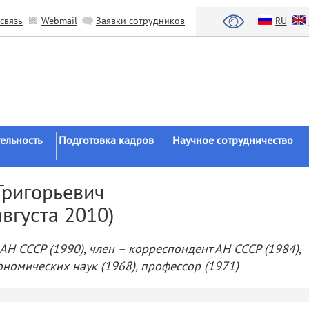
связь
Webmail
Заявки сотрудников
RU
ельность
Подготовка кадров
Научное сотрудничество
Аспирантура
Научные институты
Григорьевич
Докторантура
Национальный проект «Наука 
вгуста 2010)
льтаты
университеты»
Соискательство
азработки
Органы власти
Диссертационные
АН СССР (1990), член – корреспондент АН СССР (1984),
советы
Бизнес
ономических наук (1968), профессор (1971)
ы
Целевое обучение
Зарубежные организации