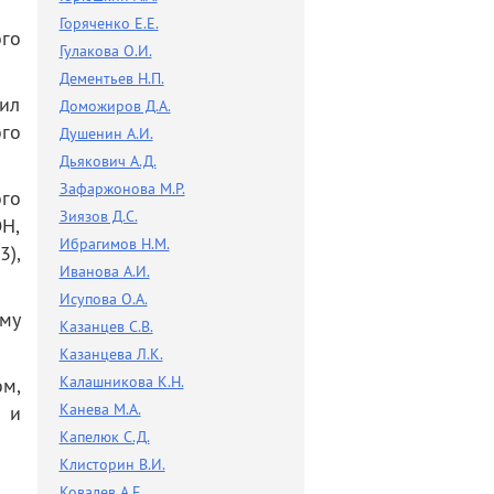
Горяченко Е.Е.
ого
Гулакова О.И.
Дементьев Н.П.
ил
Доможиров Д.А.
ого
Душенин А.И.
Дьякович А.Д.
Зафаржонова М.Р.
го
Зиязов Д.С.
ОН,
Ибрагимов Н.М.
3),
Иванова А.И.
Исупова О.А.
му
Казанцев С.В.
Казанцева Л.К.
Калашникова К.Н.
ом,
Канева М.А.
 и
Капелюк С.Д.
Клисторин В.И.
Ковалев А.Е.