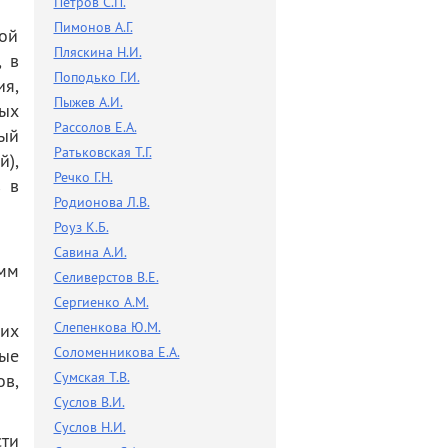
Петров С.П.
Пимонов А.Г.
ой
Пляскина Н.И.
 в
Поподько Г.И.
я,
Пыжев А.И.
ых
Рассолов Е.А.
ый
Ратьковская Т.Г.
),
Речко Г.Н.
 в
Родионова Л.В.
Роуз К.Б.
Савина А.И.
мм
Селиверстов В.Е.
Сергиенко А.М.
Слепенкова Ю.М.
их
Соломенникова Е.А.
ые
Сумская Т.В.
в,
Суслов В.И.
Суслов Н.И.
ти