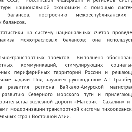
уктуры национальной экономики с помощью систе
ых балансов, построению межреспубликанских
 балансов.
татистики на систему национальных счетов проведе
ализа межотраслевых балансов; она использует
ально-транспортных проектов. Выполнено обоснован
ртных коммуникаций, стимулирующих социальн
ирных периферийных территорий России и решающ
ные задачи. Под научным руководством А.Г. Гранбе
а развития региона Байкало-Амурской магистрал
 развитию Северного морского пути и прилегающ
троительства железной дороги «Материк - Сахалин» и
вами модернизации транспортной системы тихоокеанс
ельных стран Восточной Азии.