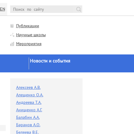
EN
Публикации
Научные школы
Мероприятия
Новости и события
Новости Минобрнауки и
РАН
и
Алексеев А.В.
Научная жизнь
Алещенко О.А.
Конференции и семинары
Андреева Т.А.
Анищенко А.Г.
Заседания ученого совета
Балабин А.А.
Заседания диссоветов
Баранов А.О.
Экспертное мнение
Беляева В.Е.