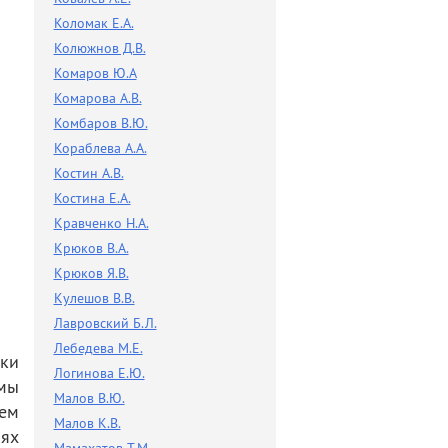
Коломак Е.А.
Колюжнов Д.В.
Комаров Ю.А
Комарова А.В.
Комбаров В.Ю.
Кораблева А.А.
Костин А.В.
Костина Е.А.
Кравченко Н.А.
Крюков В.А.
Крюков Я.В.
Кулешов В.В.
Лавровский Б.Л.
Лебедева М.Е.
ки
Логинова Е.Ю.
мы
Малов В.Ю.
ем
Малов К.В.
ях