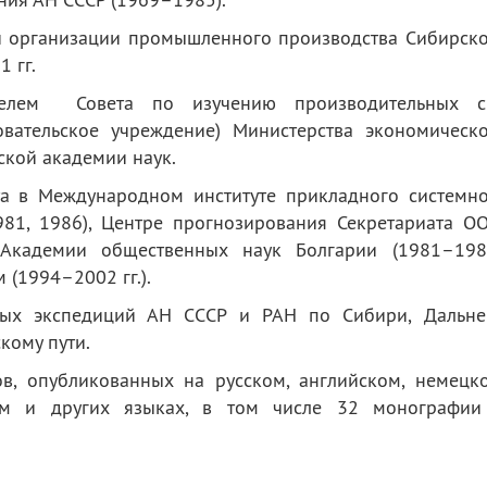
и организации промышленного производства Сибирск
 гг.
елем Совета по изучению производительных с
довательское учреждение) Министерства экономическ
йской академии наук.
а в Международном институте прикладного системно
1981, 1986), Центре прогнозирования Секретариата О
 Академии общественных наук Болгарии (1981
–
198
м (1994
–
2002 гг.).
чных экспедиций АН СССР и РАН по Сибири, Дальне
кому пути.
в, опубликованных на русском, английском, немецк
ком и других языках, в том числе 32 монографии