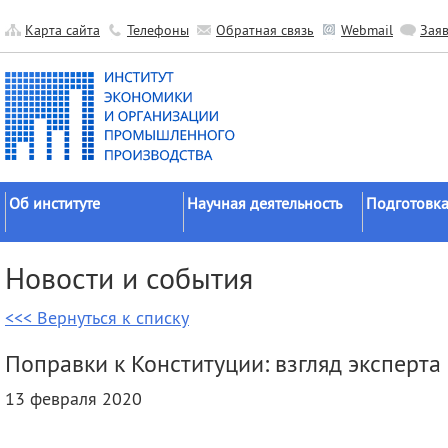
Карта сайта
Телефоны
Обратная связь
Webmail
Зая
Об институте
Научная деятельность
Подготовка
Краткие сведения
Направления
Аспирантура
Новости и события
исследований
Официальные документы
Докторантур
Основные результаты
<<< Вернуться к списку
История
Соискательс
Прикладные разработки
Руководство
Диссертаци
Поправки к Конституции: взгляд эксперта
Гранты
советы
Научные подразделения
13 февраля 2020
Научные школы
Целевое обу
Прочие подразделения
Экспедиции
Издательская