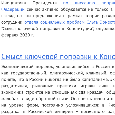
Инициатива Президента
по внесению попра
деятельность
Мероприятия
Федерации
сейчас активно обсуждается не только в
Контакты
Публикации
взгляд на эти предложения в рамках теории разд
сотрудник
отдела социальных проблем
Ольга Эрнест
"Смысл ключевой поправки к Конституции", опублико
февраля 2020 г.
Смысл ключевой поправки к Конс
Экономический порядок, установившийся в России в
как государственный, олигархический, клановый, 
понять, что в России никогда не было капитализма. Эк
раздаточная, рыночные практики играли лишь вс
экономика строится на отношениях сдач-раздач, общ
жалобах в виде обратной связи. Она не статична и 
на уровне форм, постоянно усложнявшихся: в Ки
раздатка, в Российской империи – поместного раз