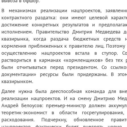
вывоза в офшор.
В механизмах реализации нацпроектов, заявленн
контрактного раздатка: они имеют целевой харак
достижение конкретных результатов и предполага
исполнением. Правительство Дмитрия Медведева д
квазирынка, когда раздача бюджетных средств н
кормления приближенных к правителю лиц. Поэтому в
осуществлению нацпроектов встала в ступор. 
раствориться в карманах «кормленщиков» без тех р
были отчитываться перед президентом. Со ссылко
документации» ресурсы были придержаны. В это
квазирынком.
Далее нужна была дееспособная команда для вне
реализации нацпроектов. И на смену Дмитрию Ме
Андрей Белоусов: премьер-министр должен аккумули
теоретик-экономист в области госрегулирования,
расходования. Подчеркну, обновленное правит
нацпроектов фактически будет внедрять новую 