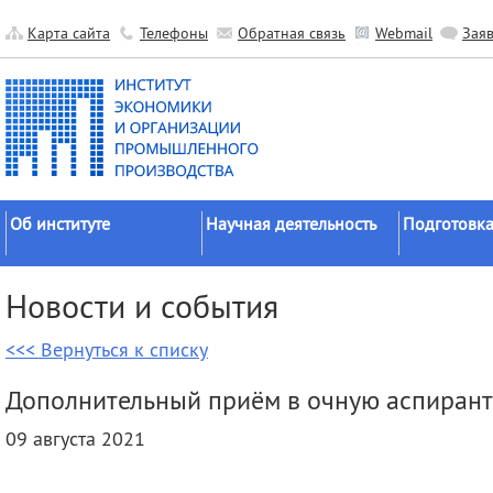
Карта сайта
Телефоны
Обратная связь
Webmail
Зая
Об институте
Научная деятельность
Подготовка
Краткие сведения
Направления
Аспирантура
Новости и события
исследований
Официальные документы
Докторантур
Основные результаты
<<< Вернуться к списку
История
Соискательс
Прикладные разработки
Руководство
Диссертаци
Дополнительный приём в очную аспирант
Гранты
советы
Научные подразделения
09 августа 2021
Научные школы
Целевое обу
Прочие подразделения
Экспедиции
Издательская