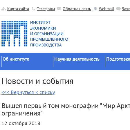
Карта сайта
Телефоны
Обратная связь
Webmail
Зая
Об институте
Научная деятельность
Подготовка
Краткие сведения
Направления
Аспирантура
Новости и события
исследований
Официальные документы
Докторантур
Основные результаты
<<< Вернуться к списку
История
Соискательс
Прикладные разработки
Руководство
Диссертаци
Вышел первый том монографии "Мир Аркти
Гранты
советы
Научные подразделения
ограничения"
Научные школы
Целевое обу
Прочие подразделения
12 октября 2018
Экспедиции
Издательская