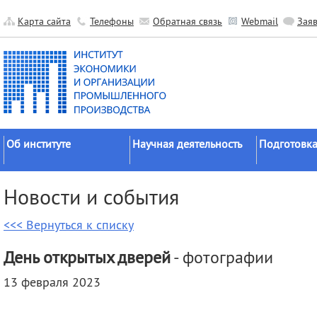
Карта сайта
Телефоны
Обратная связь
Webmail
Зая
Об институте
Научная деятельность
Подготовка
Краткие сведения
Направления
Аспирантура
Новости и события
исследований
Официальные документы
Докторантур
Основные результаты
<<< Вернуться к списку
История
Соискательс
Прикладные разработки
Руководство
Диссертаци
День открытых дверей
- фотографии
Гранты
советы
Научные подразделения
13 февраля 2023
Научные школы
Целевое обу
Прочие подразделения
Экспедиции
Издательская