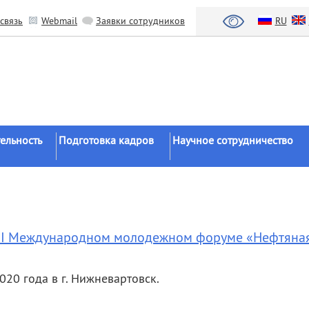
связь
Webmail
Заявки сотрудников
RU
ельность
Подготовка кадров
Научное сотрудничество
Аспирантура
Научные институты
Докторантура
Национальный проект «Наука 
льтаты
университеты»
Соискательство
азработки
Органы власти
 III Международном молодежном форуме «Нефтяна
Диссертационные
советы
Бизнес
ы
Целевое обучение
Зарубежные организации
20 года в г. Нижневартовск.