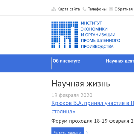
Карта сайта
Телефоны
Обратная 
Об институте
Научная деят
Краткие сведения
Направления
Научная жизнь
исследований
Официальные документы
Основные резу
19 февраля 2020
История
Прикладные р
Крюков В.А. принял участие в
Руководство
Гранты
столица»
Научные подразделения
Научные школ
Форум проходил 18-19 февраля 20
Прочие подразделения
Экспедиции
Издательская
Читать дальше