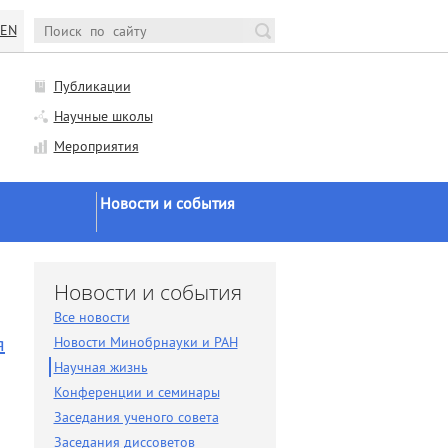
EN
Публикации
Научные школы
Мероприятия
Новости и события
Новости Минобрнауки и
РАН
и
Новости и события
Научная жизнь
Все новости
Конференции и семинары
я
Новости Минобрнауки и РАН
Научная жизнь
Заседания ученого совета
Конференции и семинары
Заседания диссоветов
Заседания ученого совета
Экспертное мнение
Заседания диссоветов