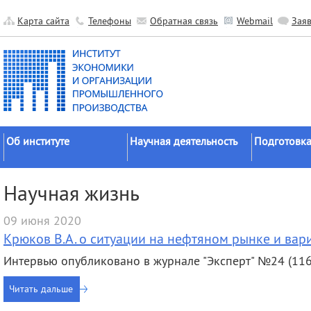
Карта сайта
Телефоны
Обратная связь
Webmail
Зая
Об институте
Научная деятельность
Подготовка
Краткие сведения
Направления
Аспирантура
Научная жизнь
исследований
Официальные документы
Докторантур
Основные результаты
09 июня 2020
История
Соискательс
Прикладные разработки
Крюков В.А. о ситуации на нефтяном рынке и вар
Руководство
Диссертаци
Гранты
советы
Интервью опубликовано в журнале "Эксперт" №24 (1165
Научные подразделения
Научные школы
Целевое обу
Прочие подразделения
Читать дальше
Экспедиции
Издательская