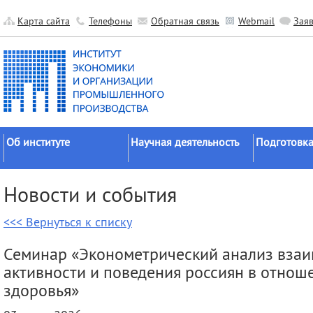
Карта сайта
Телефоны
Обратная связь
Webmail
Зая
Об институте
Научная деятельность
Подготовка
Краткие сведения
Направления
Аспирантура
Новости и события
исследований
Официальные документы
Докторантур
Основные результаты
<<< Вернуться к списку
История
Соискательс
Прикладные разработки
Руководство
Диссертаци
Семинар «Эконометрический анализ взаи
Гранты
советы
Научные подразделения
активности и поведения россиян в отнош
Научные школы
Целевое обу
Прочие подразделения
здоровья»
Экспедиции
Издательская