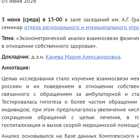
03 июня 2026
деятельность
Мероприятия
Контакты
Публикации
3 июня (среда) в 15-00
в зале заседаний им. А.Г. Гр
семинар
отдела регионального и муниципального упр
Тема
: «Эконометрический анализ взаимосвязи физиче
в отношении собственного здоровья
».
Докладчик
: д.э.н.
Канева Мария Александровна
.
Аннотация:
Целью исследования стало изучение взаимосвязи ме
россиян и их поведением в отношении собствен
связанного с обращением за амбулаторной и ст
Тестировалась гипотеза о более частом обращении
индивидов; при этом предполагалось увеличение чис
сокращения обращений с целью лечения, в том
госпитализация и вызов скорой медицинской помощи)
Анализ основывался на базе данных Комплексного 