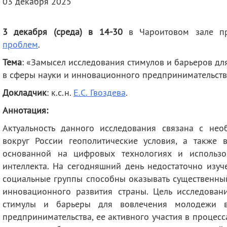
03 декабря 2025
деятельность
Мероприятия
Контакты
Публикации
3 декабря (среда) в 14-30
в Чароитовом зале п
проблем
.
Тема
: «Замысел исследования стимулов и барьеров д
в сферы науки и инновационного предпринимательств
Докладчик
: к.с.н.
Е.С. Гвоздева
.
Аннотация:
Актуальность данного исследования связана с не
вокруг России геополитические условия, а также 
основанной на цифровых технологиях и использов
интеллекта. На сегодняшний день недостаточно изуч
социальные группы способны оказывать существенны
инновационного развития страны. Цель исследован
стимулы и барьеры для вовлечения молодежи 
предпринимательства, ее активного участия в процес