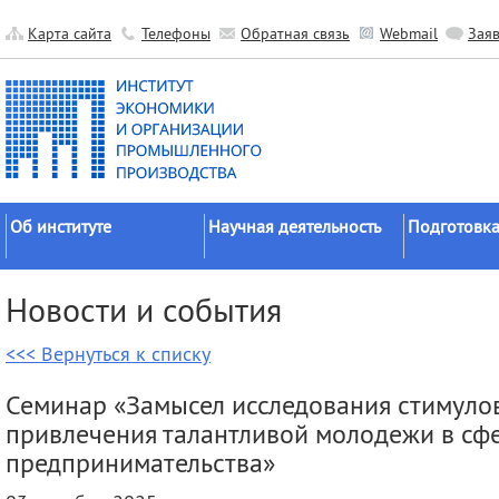
Карта сайта
Телефоны
Обратная связь
Webmail
Зая
Об институте
Научная деятельность
Подготовка
Краткие сведения
Направления
Аспирантура
Новости и события
исследований
Официальные документы
Докторантур
Основные результаты
<<< Вернуться к списку
История
Соискательс
Прикладные разработки
Руководство
Диссертаци
Семинар «Замысел исследования стимулов
Гранты
советы
Научные подразделения
привлечения талантливой молодежи в сф
Научные школы
Целевое обу
Прочие подразделения
предпринимательства»
Экспедиции
Издательская