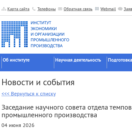
Карта сайта
Телефоны
Обратная связь
Webmail
Зая
Об институте
Научная деятельность
Подготовка
Краткие сведения
Направления
Аспирантура
Новости и события
исследований
Официальные документы
Докторантур
Основные результаты
<<< Вернуться к списку
История
Соискательс
Прикладные разработки
Руководство
Диссертаци
Заседание научного совета отдела темпо
Гранты
советы
Научные подразделения
промышленного производства
Научные школы
Целевое обу
Прочие подразделения
04 июня 2026
Экспедиции
Издательская