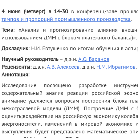
деятельность
Мероприятия
4 июня (
четверг
) в 14-30
в конференц-зале
прошло
Контакты
Публикации
темпов и пропорций промышленного производства
.
Тема
: «
Анализ и прогнозирование влияния внешн
использованием ДММ с блоком платежного баланса)».
Докладчик
: Н.И. Евтушенко по итогам обучения в аспи
Научный руководитель
– д.э.н.
А.О. Баранов
Рецензенты:
д.э.н.
А.В. Алексеев
, д.э.н.
Н.М. Ибрагимов
,
Аннотация:
Исследование посвящено разработке инструме
содержательный анализ реакции российской экон
внимание уделяется вопросам построения блока пла
межотраслевой модели (ДММ). Построение ДММ с б
оценить;воздействие на российскую экономику колеб
энергоносители, изменений в мировой экономике 
выступления будет представлено математическое оп