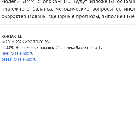
модели ДММ с блоком ПБ. Будут изложены основн
платежного баланса, методические вопросы ее инф
охарактеризованы сценарные прогнозы, выполненные
КОНТАКТЫ:
© 2014-2026 ИЭОПП СО РАН
630090, Новосибирск, проспект Академика Лаврентьева, 17
ieie @ ieie.nsc.ru
press @ ieie.nsc.ru