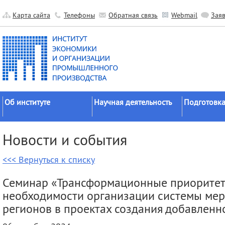
Карта сайта
Телефоны
Обратная связь
Webmail
Зая
Об институте
Научная деятельность
Подготовка
Краткие сведения
Направления
Аспирантура
Новости и события
исследований
Официальные документы
Докторантур
Основные результаты
<<< Вернуться к списку
История
Соискательс
Прикладные разработки
Руководство
Диссертаци
Семинар «Трансформационные приоритеты
Гранты
советы
Научные подразделения
необходимости организации системы мер
Научные школы
Целевое обу
Прочие подразделения
регионов в проектах создания добавленн
Экспедиции
Издательская