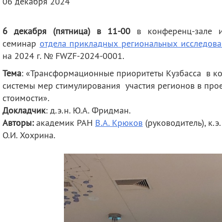
06 декабря 2024
деятельность
Мероприятия
Контакты
Публикации
6 декабря (пятница) в 11-00
в конференц-зале и
семинар
отдела прикладных региональных исследов
на 2024 г. № FWZF-
2024-0001
.
Тема
: «Трансформационные приоритеты Кузбасса в к
системы мер стимулирования участия регионов в про
стоимости».
Докладчик
: д.э.н. Ю.А. Фридман.
Авторы:
академик РАН
В.А. Крюков
(руководитель), к.э
О.И. Хохрина.