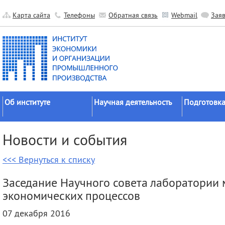
Карта сайта
Телефоны
Обратная связь
Webmail
Зая
Об институте
Научная деятельность
Подготовка
Краткие сведения
Направления
Аспирантура
Новости и события
исследований
Официальные документы
Докторантур
Основные результаты
<<< Вернуться к списку
История
Соискательс
Прикладные разработки
Руководство
Диссертаци
Заседание Научного совета лаборатории 
Гранты
советы
Научные подразделения
экономических процессов
Научные школы
Целевое обу
Прочие подразделения
07 декабря 2016
Экспедиции
Издательская