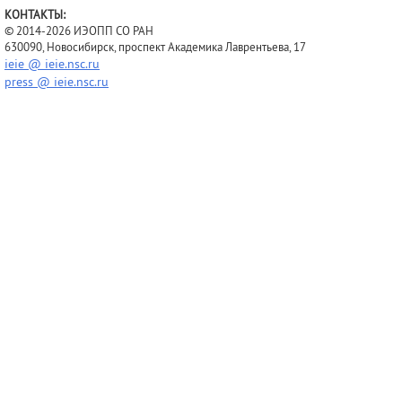
КОНТАКТЫ:
© 2014-2026 ИЭОПП СО РАН
630090, Новосибирск, проспект Академика Лаврентьева, 17
ieie @ ieie.nsc.ru
press @ ieie.nsc.ru