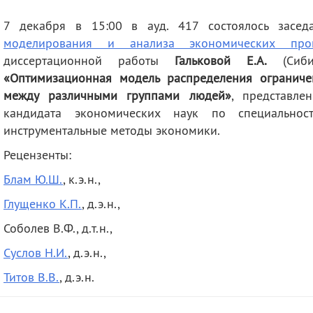
деятельность
Мероприятия
7 декабря в 15:00 в ауд. 417 состоялось засе
Контакты
Публикации
моделирования и анализа экономических проц
диссертационной работы
Гальковой Е.А.
(Сибир
«Оптимизационная модель распределения ограниче
между различными группами людей»
, представле
кандидата экономических наук по специальнос
инструментальные методы экономики.
Рецензенты:
Блам Ю.Ш.
, к.э.н.,
Глущенко К.П.
, д.э.н.,
Соболев В.Ф., д.т.н.,
Суслов Н.И.
, д.э.н.,
Титов В.В.
, д.э.н.