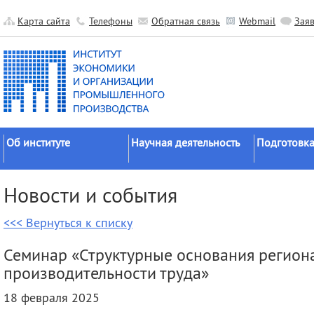
Карта сайта
Телефоны
Обратная связь
Webmail
Зая
Об институте
Научная деятельность
Подготовка
Краткие сведения
Направления
Аспирантура
Новости и события
исследований
Официальные документы
Докторантур
Основные результаты
<<< Вернуться к списку
История
Соискательс
Прикладные разработки
Руководство
Диссертаци
Семинар «Структурные основания регио
Гранты
советы
Научные подразделения
производительности труда»
Научные школы
Целевое обу
Прочие подразделения
18 февраля 2025
Экспедиции
Издательская