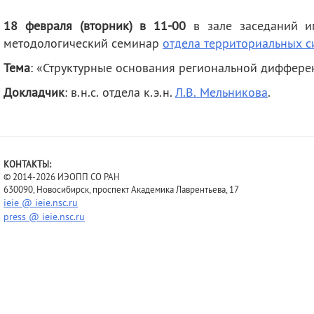
деятельность
Мероприятия
18 февраля (вторник) в 11-00
в зале заседаний им
Контакты
Публикации
методологический семинар
отдела территориальных с
Тема
: «Структурные основания региональной диффере
Докладчик
: в.н.с. отдела к.э.н.
Л.В. Мельникова
.
КОНТАКТЫ:
© 2014-2026 ИЭОПП СО РАН
630090, Новосибирск, проспект Академика Лаврентьева, 17
ieie @ ieie.nsc.ru
press @ ieie.nsc.ru