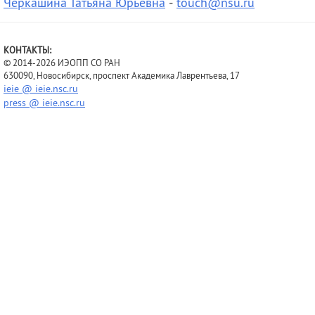
Черкашина Татьяна Юрьевна
-
touch@nsu.ru
КОНТАКТЫ:
© 2014-2026 ИЭОПП СО РАН
630090, Новосибирск, проспект Академика Лаврентьева, 17
ieie @ ieie.nsc.ru
press @ ieie.nsc.ru