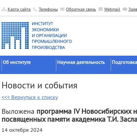
Карта сайта
Телефоны
Обратная связь
Webmail
Зая
Об институте
Научная деятельность
Подготовка
Краткие сведения
Направления
Аспирантура
Новости и события
исследований
Официальные документы
Докторантур
Основные результаты
<<< Вернуться к списку
История
Соискательс
Прикладные разработки
Руководство
Диссертаци
Выложена
программа
IV Новосибирских н
Гранты
советы
Научные подразделения
посвященных памяти академика Т.И. Засл
Научные школы
Целевое обу
Прочие подразделения
14 октября 2024
Экспедиции
Издательская