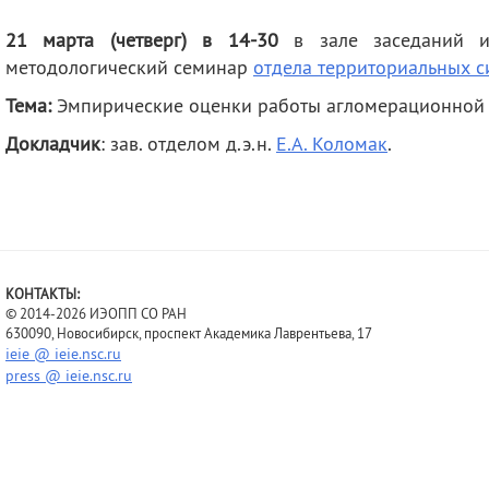
деятельность
Мероприятия
21 марта (четверг) в 14-30
в зале заседаний им
Контакты
Публикации
методологический семинар
отдела территориальных с
Тема:
Эмпирические оценки работы агломерационной 
Докладчик
: зав. отделом д.э.н.
Е.А. Коломак
.
КОНТАКТЫ:
© 2014-2026 ИЭОПП СО РАН
630090, Новосибирск, проспект Академика Лаврентьева, 17
ieie @ ieie.nsc.ru
press @ ieie.nsc.ru