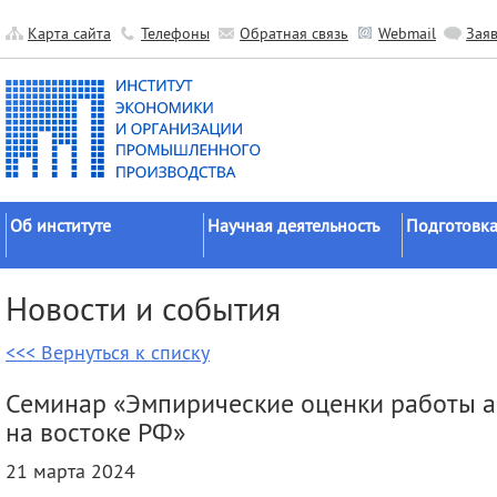
Карта сайта
Телефоны
Обратная связь
Webmail
Зая
Об институте
Научная деятельность
Подготовка
Краткие сведения
Направления
Аспирантура
Новости и события
исследований
Официальные документы
Докторантур
Основные результаты
<<< Вернуться к списку
История
Соискательс
Прикладные разработки
Руководство
Диссертаци
Семинар «Эмпирические оценки работы 
Гранты
советы
Научные подразделения
на востоке РФ»
Научные школы
Целевое обу
Прочие подразделения
21 марта 2024
Экспедиции
Издательская