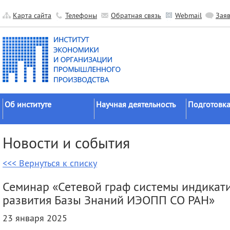
Карта сайта
Телефоны
Обратная связь
Webmail
Зая
Об институте
Научная деятельность
Подготовка
Краткие сведения
Направления
Аспирантура
Новости и события
исследований
Официальные документы
Докторантур
Основные результаты
<<< Вернуться к списку
История
Соискательс
Прикладные разработки
Руководство
Диссертаци
Семинар «Сетевой граф системы индикати
Гранты
советы
Научные подразделения
развития Базы Знаний ИЭОПП СО РАН»
Научные школы
Целевое обу
Прочие подразделения
23 января 2025
Экспедиции
Издательская