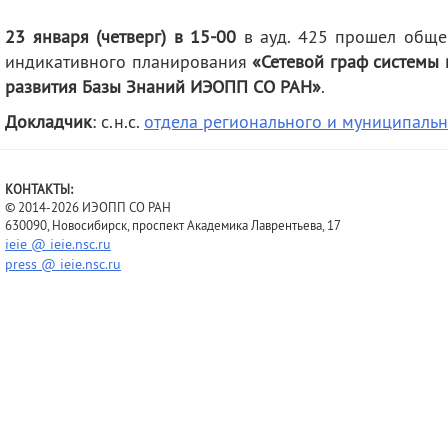
деятельность
Мероприятия
23 января (четверг) в 15-00
в ауд. 425 прошел обще
Контакты
Публикации
индикативного планирования
«Сетевой граф системы
развития Базы Знаний ИЭОПП СО РАН»
.
Докладчик
: с.н.с.
отдела регионального и муниципальн
КОНТАКТЫ:
© 2014-2026 ИЭОПП СО РАН
630090, Новосибирск, проспект Академика Лаврентьева, 17
ieie @ ieie.nsc.ru
press @ ieie.nsc.ru