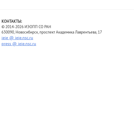
КОНТАКТЫ:
© 2014-2026 ИЭОПП СО РАН
630090, Новосибирск, проспект Академика Лаврентьева, 17
ieie @ ieie.nsc.ru
press @ ieie.nsc.ru