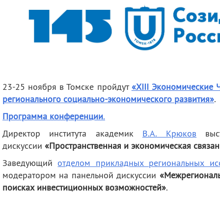
деятельность
Мероприятия
Контакты
Публикации
23-25 ноября в Томске пройдут
«XIII Экономические 
регионального социально-экономического развития»
.
Программа конференции
.
Директор института академик
В.А. Крюков
вы
дискуссии
«Пространственная и экономическая связан
Заведующий
отделом прикладных региональных ис
модератором на панельной дискуссии
«Межрегиональ
поисках инвестиционных возможностей»
.