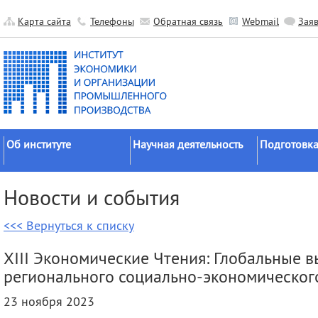
Карта сайта
Телефоны
Обратная связь
Webmail
Зая
Об институте
Научная деятельность
Подготовка
Краткие сведения
Направления
Аспирантура
Новости и события
исследований
Официальные документы
Докторантур
Основные результаты
<<< Вернуться к списку
История
Соискательс
Прикладные разработки
Руководство
Диссертаци
XIII Экономические Чтения: Глобальные 
Гранты
советы
Научные подразделения
регионального социально-экономическог
Научные школы
Целевое обу
Прочие подразделения
23 ноября 2023
Экспедиции
Издательская