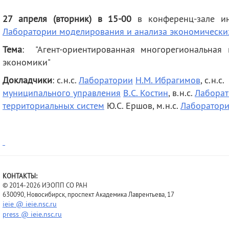
деятельность
Мероприятия
27 апреля (вторник) в 15-00
в конференц-зале и
Контакты
Публикации
Лаборатории моделирования и анализа экономически
Тема
: "Агент-ориентированная многорегиональная 
экономики"
Докладчики
: с.н.с.
Лаборатории
Н.М. Ибрагимов
, с.н.с
муниципального управления
В.С. Костин
, в.н.с.
Лабора
территориальных систем
Ю.С. Ершов, м.н.с.
Лаборатор
КОНТАКТЫ:
© 2014-2026 ИЭОПП СО РАН
630090, Новосибирск, проспект Академика Лаврентьева, 17
ieie @ ieie.nsc.ru
press @ ieie.nsc.ru