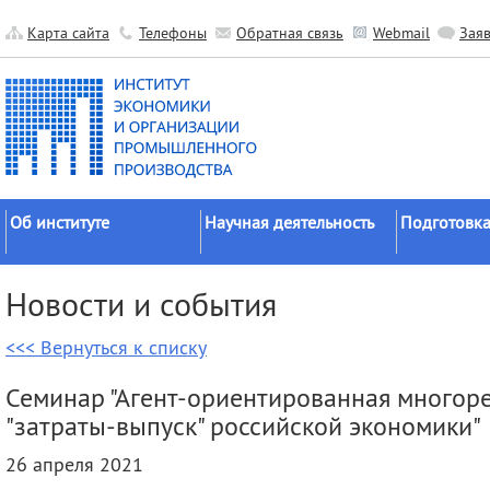
Карта сайта
Телефоны
Обратная связь
Webmail
Зая
Об институте
Научная деятельность
Подготовка
Краткие сведения
Направления
Аспирантура
Новости и события
исследований
Официальные документы
Докторантур
Основные результаты
<<< Вернуться к списку
История
Соискательс
Прикладные разработки
Руководство
Диссертаци
Семинар "Агент-ориентированная многор
Гранты
советы
Научные подразделения
"затраты-выпуск" российской экономики"
Научные школы
Целевое обу
Прочие подразделения
26 апреля 2021
Экспедиции
Издательская