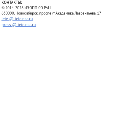
КОНТАКТЫ:
© 2014-2026 ИЭОПП СО РАН
630090, Новосибирск, проспект Академика Лаврентьева, 17
ieie @ ieie.nsc.ru
press @ ieie.nsc.ru