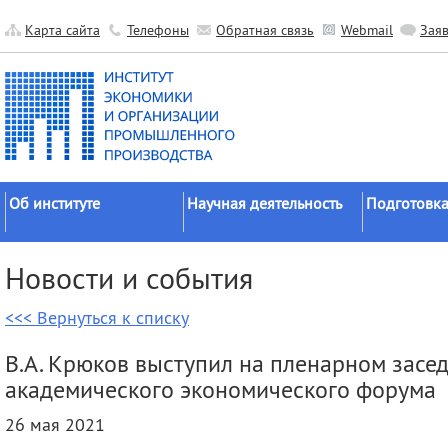
Карта сайта
Телефоны
Обратная связь
Webmail
Зая
Об институте
Научная деятельность
Подготовка
Краткие сведения
Направления
Аспирантура
Новости и события
исследований
Официальные документы
Докторантур
Основные результаты
<<< Вернуться к списку
История
Соискательс
Прикладные разработки
Руководство
Диссертаци
В.А. Крюков выступил на пленарном засе
Гранты
советы
Научные подразделения
академического экономического форума
Научные школы
Целевое обу
Прочие подразделения
26 мая 2021
Экспедиции
Издательская