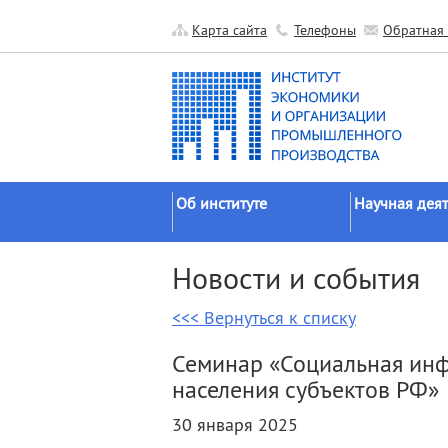
Карта сайта
Телефоны
Обратная 
Об институте
Научная деят
Краткие сведения
Направления
Новости и события
исследований
Официальные документы
Основные резу
<<< Вернуться к списку
История
Прикладные р
Руководство
Семинар «Социальная инф
Гранты
Научные подразделения
населения субъектов РФ»
Научные школ
Прочие подразделения
30 января 2025
Экспедиции
Издательская