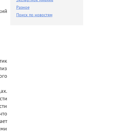
Разное
Разное
кий
Поиск по новостям
Поиск по новостям
тик
лиз
ого
ах.
сти
сти
что
ает
ими