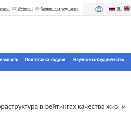
связь
Webmail
Заявки сотрудников
RU
ельность
Подготовка кадров
Научное сотрудничество
Аспирантура
Научные институты
Докторантура
Национальный проект «Наука 
льтаты
университеты»
Соискательство
азработки
Органы власти
Диссертационные
раструктура в рейтингах качества жизни
советы
Бизнес
ы
Целевое обучение
Зарубежные организации