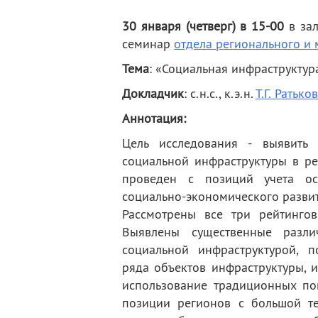
деятельность
Мероприятия
30 января (четверг) в 15-00
в за
Контакты
Публикации
семинар
отдела регионального и
Тема
: «Социальная инфраструктур
Докладчик
: с.н.с., к.э.н.
Т.Г. Ратько
Аннотация:
Цель исследования - выявить 
социальной инфраструктуры в ре
проведен с позиций учета осо
социально-экономического развит
Рассмотрены все три рейтинго
Выявлены существенные разли
социальной инфраструктурой, п
ряда объектов инфраструктуры, 
использование традиционных по
позиции регионов с большой те