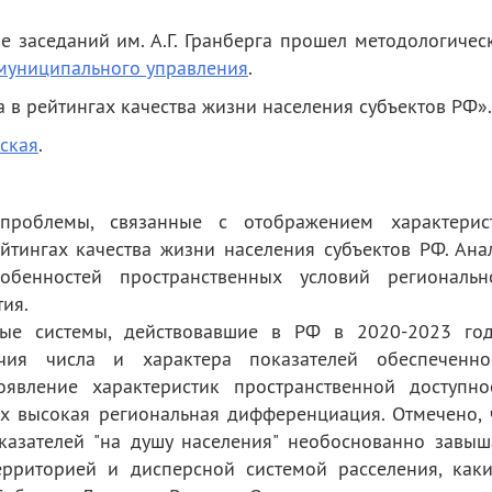
ле заседаний им. А.Г. Гранберга прошел методологичес
 муниципального управления
.
а в рейтингах качества жизни населения субъектов РФ
».
вская
.
проблемы, связанные с отображением характерис
йтингах качества жизни населения субъектов РФ. Ана
бенностей пространственных условий региональн
ия.
вые системы, действовавшие в РФ в 2020-2023 год
чия числа и характера показателей обеспеченно
оявление характеристик пространственной доступно
их высокая региональная дифференциация. Отмечено, 
казателей "на душу населения" необоснованно завыш
рриторией и дисперсной системой расселения, как