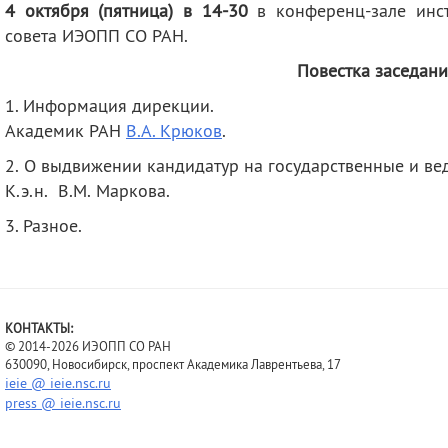
4 октября (пятница) в 14-30
в конференц-зале инст
деятельность
Мероприятия
совета ИЭОПП СО РАН.
Контакты
Публикации
Повестка заседани
1. Информация дирекции.
Академик РАН
В.А. Крюков
.
2. О выдвижении кандидатур на государственные и ве
К.э.н. В.М. Маркова.
3. Разное.
КОНТАКТЫ:
© 2014-2026 ИЭОПП СО РАН
630090, Новосибирск, проспект Академика Лаврентьева, 17
ieie @ ieie.nsc.ru
press @ ieie.nsc.ru