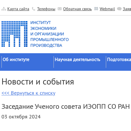
Карта сайта
Телефоны
Обратная связь
Webmail
Зая
Об институте
Научная деятельность
Подготовка
Краткие сведения
Направления
Аспирантура
Новости и события
исследований
Официальные документы
Докторантур
Основные результаты
<<< Вернуться к списку
История
Соискательс
Прикладные разработки
Руководство
Диссертаци
Заседание Ученого совета ИЭОПП СО РАН
Гранты
советы
Научные подразделения
03 октября 2024
Научные школы
Целевое обу
Прочие подразделения
Экспедиции
Издательская