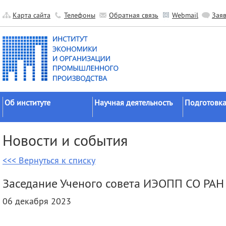
Карта сайта
Телефоны
Обратная связь
Webmail
Зая
Об институте
Научная деятельность
Подготовка
Краткие сведения
Направления
Аспирантура
Новости и события
исследований
Официальные документы
Докторантур
Основные результаты
<<< Вернуться к списку
История
Соискательс
Прикладные разработки
Руководство
Диссертаци
Заседание Ученого совета ИЭОПП СО РАН
Гранты
советы
Научные подразделения
06 декабря 2023
Научные школы
Целевое обу
Прочие подразделения
Экспедиции
Издательская