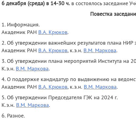
6 декабря (среда) в 14-30 ч.
в состоялось заседание У
деятельность
Мероприятия
Контакты
Публикации
Повестка заседани
1. Информация.
Академик РАН
В.А. Крюков
.
2. Об утверждении важнейших результатов плана НИР з
Академик РАН
В.А. Крюков
, к.э.н.
В.М. Маркова
.
3. Об утверждении плана мероприятий Института на 20
К.э.н.
В.М. Маркова
.
4. О поддержке кандидатур по выдвижению на ведомс
Академик РАН
В.А. Крюков
, к.э.н.
В.М. Маркова
.
5. Об утверждении Председателя ГЭК на 2024 г.
К.э.н.
В.М. Маркова
.
6. Разное.