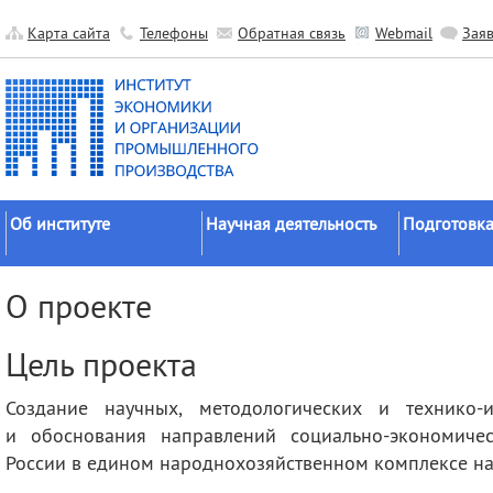
Карта сайта
Телефоны
Обратная связь
Webmail
Зая
Об институте
Научная деятельность
Подготовка
Краткие сведения
Направления
Аспирантура
О проекте
исследований
Официальные документы
Докторантур
Основные результаты
История
Соискательс
Цель проекта
Прикладные разработки
Руководство
Диссертаци
Гранты
советы
Создание научных, методологических и технико-
Научные подразделения
и обоснования направлений социально-экономичес
Научные школы
Целевое обу
Прочие подразделения
России в едином народнохозяйственном комплексе н
Экспедиции
Издательская