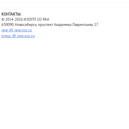
КОНТАКТЫ:
© 2014-2026 ИЭОПП СО РАН
630090, Новосибирск, проспект Академика Лаврентьева, 17
ieie @ ieie.nsc.ru
press @ ieie.nsc.ru