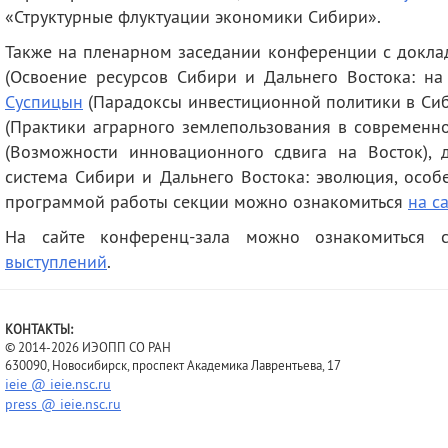
«Структурные флуктуации экономики Сибири».
Также на пленарном заседании конференции с доклада
(Освоение ресурсов Сибири и Дальнего Востока: на 
Суспицын
(Парадоксы инвестиционной политики в Сибир
(Практики аграрного землепользования в современно
(Возможности инновационного сдвига на Восток), д
система Сибири и Дальнего Востока: эволюция, особ
программой работы секции можно ознакомиться
на с
На сайте конференц-зала можно ознакомиться
выступлений
.
КОНТАКТЫ:
© 2014-2026 ИЭОПП СО РАН
630090, Новосибирск, проспект Академика Лаврентьева, 17
ieie @ ieie.nsc.ru
press @ ieie.nsc.ru