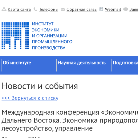
Карта сайта
Телефоны
Обратная связь
Webmail
Зая
Об институте
Научная деятельность
Подготовка
Краткие сведения
Направления
Аспирантура
Новости и события
исследований
Официальные документы
Докторантур
Основные результаты
<<< Вернуться к списку
История
Соискательс
Прикладные разработки
Руководство
Диссертаци
Международная конференция «Экономиче
Гранты
советы
Научные подразделения
Дальнего Востока. Экономика природопол
Научные школы
Целевое обу
Прочие подразделения
лесоустройство, управление
Экспедиции
Издательская