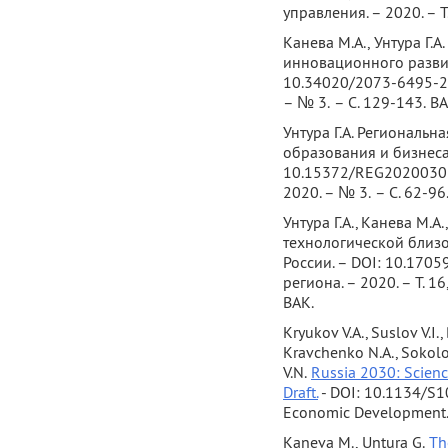
управления. – 2020. – Т.
Канева М.А., Унтура Г.
инновационного развит
10.34020/2073-6495-20
– № 3. – С. 129-143. ВА
Унтура Г.А. Региональн
образования и бизнеса:
10.15372/REG20200303 
2020. – № 3. – С. 62-96.
Унтура Г.А., Канева М.
технологической близо
России. – DOI: 10.1705
региона. – 2020. – Т. 16
ВАК.
Kryukov V.A., Suslov V.I.,
Kravchenko N.A., Sokolov
V.N.
Russia 2030: Scienc
Draft.
- DOI: 10.1134/S
Economic Development. - 2
Kaneva M., Untura G.
Th