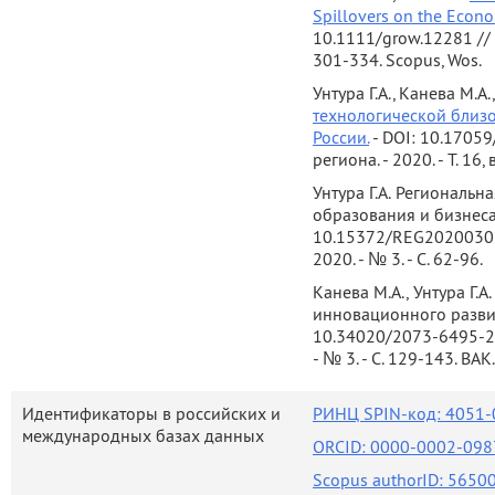
Spillovers on the Econo
10.1111/grow.12281 // G
301-334. Scopus, Wos.
Унтура Г.А., Канева М.А
технологической близо
России.
- DOI: 10.17059
региона. - 2020. - Т. 16,
Унтура Г.А.
Региональна
образования и бизнеса:
10.15372/REG20200303 
2020. - № 3. - С. 62-96.
Канева М.А., Унтура Г.А.
инновационного развит
10.34020/2073-6495-20
- № 3. - С. 129-143. ВАК.
Идентификаторы в российских и
РИНЦ SPIN-код: 4051-0
международных базах данных
ORCID: 0000-0002-098
Scopus authorID: 565