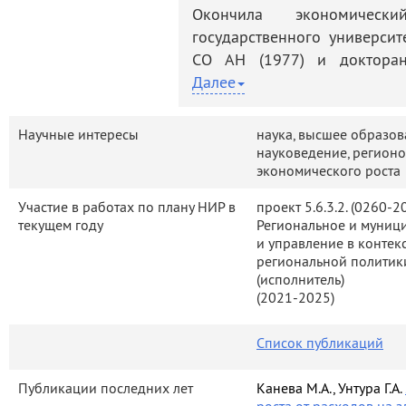
деятельность
Мероприятия
Окончила экономически
государственного универси
Контакты
Публикации
СО АН (1977) и доктора
экономических наук (1978), 
Далее
профессор (2003).
Научные интересы
наука, высшее образов
Работает в НГУ с 1975 г. на
науковедение, регионо
на кафедре экономическог
экономического роста
проводит факультативный
экономической диагностик
Участие в работах по плану НИР в
проект 5.6.3.2. (0260-
текущем году
Региональное и муниц
систем (на базе ПК "ПАВИСЭР
и управление в контек
Специалист в области эк
региональной политик
(исполнитель
)
регионе, науковедения,
(2021-2025)
государственно – частног
инновационных проектов, п
Список публикаций
взаимодействий региональ
стратегического планирова
Публикации последних лет
Канева М.А., Унтура Г.А.
планирования, эконом