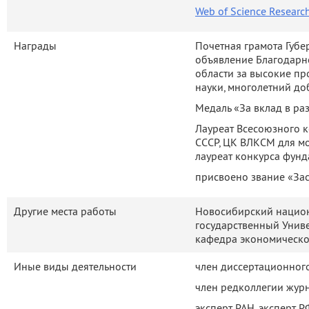
Web of Science Researc
Награды
Почетная грамота Губе
объявление Благодарн
области за высокие п
науки, многолетний до
Медаль «За вклад в ра
Лауреат Всесоюзного к
СССР, ЦК ВЛКСМ для мо
лауреат конкурса фунд
присвоено звание «За
Другие места работы
Новосибирский национ
государственный Универ
кафедра экономическо
Иные виды деятельности
член диссертационног
член редколлегии жур
эксперт РАН, эксперт 