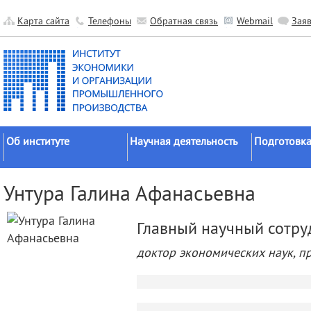
Карта сайта
Телефоны
Обратная связь
Webmail
Зая
Об институте
Научная деятельность
Подготовка
Краткие сведения
Направления
Аспирантура
Унтура Галина Афанасьевна
исследований
Официальные документы
Докторантур
Основные результаты
История
Соискательс
Главный научный сотру
Прикладные разработки
Руководство
Диссертаци
доктор экономических наук, п
Гранты
советы
Научные подразделения
Научные школы
Целевое обу
Прочие подразделения
Экспедиции
Издательская