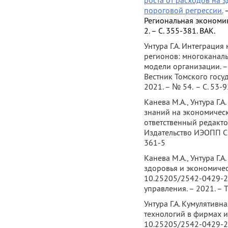
роста от расходов на 
экономического роста рег
пороговой регрессии.
–
прогрессом.
Региональная экономика
2. – С. 355-381. ВАК.
Унтура Г.А. Интеграция
регионов: многоканал
модели организации. –
Вестник Томского госу
2021. – № 54. – С. 53-9
Канева М.А., Унтура Г
знаний на экономическ
ответственный редактор
Издательство ИЭОПП СО
361-5
Канева М.А., Унтура Г.
здоровья и экономичес
10.25205/2542-0429-2
управления. – 2021. – Т.
Унтура Г.А. Кумулятивн
технологий в фирмах и
10.25205/2542-0429-2