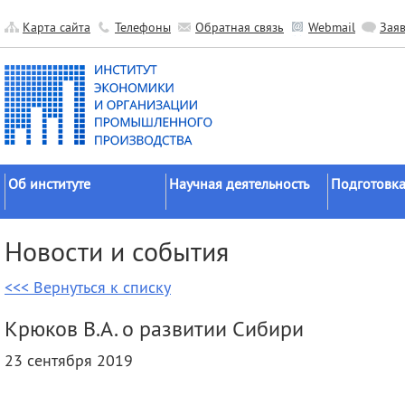
Карта сайта
Телефоны
Обратная связь
Webmail
Зая
Об институте
Научная деятельность
Подготовка
Краткие сведения
Направления
Аспирантура
Новости и события
исследований
Официальные документы
Докторантур
Основные результаты
<<< Вернуться к списку
История
Соискательс
Прикладные разработки
Руководство
Диссертаци
Крюков В.А. о развитии Сибири
Гранты
советы
Научные подразделения
23 сентября 2019
Научные школы
Целевое обу
Прочие подразделения
Экспедиции
Издательская