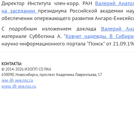
Директор Института член-корр. РАН
Валерий Анато
деятельность
Мероприятия
на заседании
президиума Российской академии на
Контакты
Публикации
обеспечении опережающего развития Ангаро-Енисейс
С подробным изложением доклада
Валерий Ана
материале
Субботина А. "
Ковчег надежды. В Сибири
н
аучно-информационного портала “Поиск” от
21.09.19
КОНТАКТЫ:
© 2014-2026 ИЭОПП СО РАН
630090, Новосибирск, проспект Академика Лаврентьева, 17
ieie @ ieie.nsc.ru
press @ ieie.nsc.ru