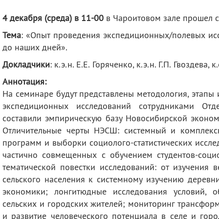
деятельность
Мероприятия
4 декабря (среда) в 11-00
в Чароитовом зале прошел 
Контакты
Публикации
Тема
: «Опыт проведения экспедиционных/полевых и
до наших дней»
.
Докладчики
: к.э.н. Е.Е. Горяченко, к.э.н. Г.П. Гвоздева, к
Аннотация:
На семинаре будут представлены методология, этапы
экспедиционных исследований сотрудниками Отд
составили эмпирическую базу Новосибирской эконом
Отличительные черты НЭСШ: системный и комплекс
программ и выборки социолого-статистических иссле
частично совмещенных с обучением студентов-социо
тематической повестки исследований: от изучения 
сельского населения к системному изучению деревн
экономики; лонгитюдные исследования условий, 
сельских и городских жителей; мониторинг трансфо
и развитие человеческого потенциала в селе и гор