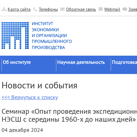
Карта сайта
Телефоны
Обратная связь
Webmail
Зая
Об институте
Научная деятельность
Подготовка
Краткие сведения
Направления
Аспирантура
Новости и события
исследований
Официальные документы
Докторантур
Основные результаты
<<< Вернуться к списку
История
Соискательс
Прикладные разработки
Руководство
Диссертаци
Семинар «Опыт проведения экспедицион
Гранты
советы
Научные подразделения
НЭСШ с середины 1960-x до наших дней»
Научные школы
Целевое обу
Прочие подразделения
04 декабря 2024
Экспедиции
Издательская