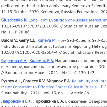
dedicated to the thirtieth anniversary Kemerovo Scienti
11-15 October 2020, Kemerovo, Russian Federation. - 2021.
Gluschenko K.
Long-Term Evolution of Russia’s Market In
10.1134/S1075700721010068 // Studies on Russian Econo
No. 1. - P. 78-86.
Baidin V., Gerry C.J.,
Kaneva M.
How Self‑Rated is Self‑Rat
Individual and Institutional Factors in Reporting Heteroge
10.1007/s11205-020-02604-4 // Social Indicators Researc
Буфетова А.Н.
,
Коломак Е.А.
Национальная неоднородно
изменение, влияние на экономическое развитие. - DOI
// Вопросы экономики. - 2021. - № 1. - С. 120-142.
Pyzhev A.I.
, Gordeev R.V., Vaganov E.A.
Reliability and Inte
Major Constraint to Effective Forest Policy in Russia
. - D
Sustainability. - 2021. - Vol. 13, no. 1. - Article 86.
Лавровский Б.Л.
, Горюшкина Е.А.
Бюджетный федерализм