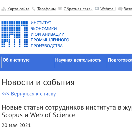
Карта сайта
Телефоны
Обратная связь
Webmail
Зая
Об институте
Научная деятельность
Подготовка
Краткие сведения
Направления
Аспирантура
Новости и события
исследований
Официальные документы
Докторантур
Основные результаты
<<< Вернуться к списку
История
Соискательс
Прикладные разработки
Руководство
Диссертаци
Новые статьи сотрудников института в ж
Гранты
советы
Научные подразделения
Scopus и Web of Science
Научные школы
Целевое обу
Прочие подразделения
20 мая 2021
Экспедиции
Издательская