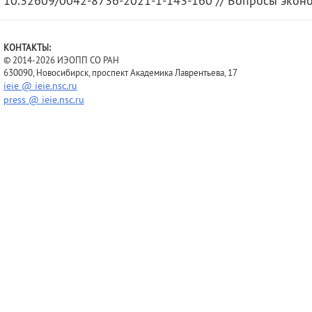
10.32609/0042-8736-2021-1-143-160 // Вопросы экономик
КОНТАКТЫ:
© 2014-2026 ИЭОПП СО РАН
630090, Новосибирск, проспект Академика Лаврентьева, 17
ieie @ ieie.nsc.ru
press @ ieie.nsc.ru