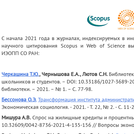
деятельность
Мероприятия
Контакты
Публикации
С начала 2021 года в журналах, индексируемых в и
научного цитирования Scopus и Web of Science в
ИЭОПП СО РАН:
Черкашина Т.Ю.
, Чернышова Е.А., Лютов С.Н.
Библиотек
школьников и студентов. – DOI: 10.33186/1027-3689-2
библиотеки. – 2021. – № 1. – С. 77-98.
Бессонова О.Э.
Трансформация института администрат
Экономическая социология. - 2021. - Т. 22, № 2. - С. 11-2
Мишура А.В.
Спрос на жилищные кредиты и процентные 
10.32609/0042-8736-2021-4-135-156 // Вопросы экономик