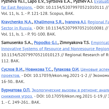
Pyzheva Yu.I., Lapo E.V., Syrtsova E.A., Pyzhev A.I.
Evaluat
far East Regions.
- DOI: 10.1134/S2079970521010111 // Re
Vol. 11, Is. 1. - P. 121-128.
Scopus, ВАК.
Kravchenko N.A.
,
Khalimova S.R.
,
Ivanova A.I.
Regional Fa
Sector in Russia.
- DOI: 10.1134/S2079970521010081 // Re
Vol. 11, Is. 1. - P. 91-100. ВАК.
Samusenko S.A.,
Popodko G.I.
, Zimnyakova T.S.
Empirical
Innovative Systems of Resource and Nonresource Regions
10.1134/S2079970521010123 // Regional Research of Russia.
112.
ВАК.
Суслов В.И.
,
Новикова Т.С.
,
Гулакова О.И.
Ценовые аспе
проектов.
- DOI: 10.17059/ekon.reg.2021-1-2 // Экономика 
16-30.. ВАК.
Бурматова О.П.
Экологические вызовы в регионе: анал
снижения угроз.
- DOI: 10.17059/ekon.reg.2021-1-19 // Э
1. - С. 249-261.. ВАК.