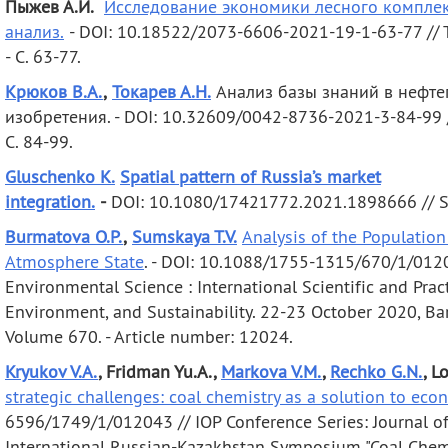
Пыжев А.И.
Исследование экономики лесного комплек
анализ.
- DOI: 10.18522/2073-6606-2021-19-1-63-77 // Ter
- С. 63-77.
Крюков В.А.
,
Токарев А.Н.
Анализ базы знаний в нефте
изобретения. - DOI: 10.32609/0042-8736-2021-3-84-99 /
С. 84-99.
Gluschenko K.
Spatial pattern of Russia’s market
integration.
-
DOI: 10.1080/17421772.2021.1898666 // Sp
Burmatova O.P.
,
Sumskaya T.V.
Analysis of the Populatio
Atmosphere State
. - DOI: 10.1088/1755-1315/670/1/0120
Environmental Science : International Scientific and Pra
Environment, and Sustainability. 22-23 October 2020, Barn
Volume 670. - Article number: 12024.
Kryukov V.A.
, Fridman Yu.A.,
Markova V.M.
,
Rechko G.N.
, L
strategic challenges: coal chemistry as a solution to ec
6596/1749/1/012043 // IOP Conference Series: Journal of 
International Russian-Kazakhstan Symposium "Coal Chemi