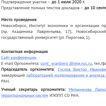
Подтверждение участия –
до 1 июля 2020 г.
Представление полных текстов докладов –
до 10 сентя
Место проведения
:
Новосибирск, Институт экономики и организации 
(пр. Академика Лаврентьева, 17), Новосибирски
государственный университет (ул. Пирогова, 1).
Контактная информация
Сайт конференции
E-mail Оргкомитета:
conf_ granberg @ieie.nsc.ru
, тел./
Председатель оргкомитета
:
Суслов Виктор Иванов
заведующий
лабораторией моделирования и анализа
РАН.
Ученый секретарь оргкомитета:
Мельникова Лари
территориальных систем
ИЭОПП СО РАН.