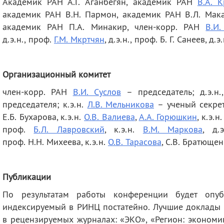
Академик РАН А.Г. Аганбегян, академик РАН
В.А. 
академик РАН В.Н. Пармон, академик РАН В.Л. Мака
академик РАН П.А. Минакир, член-корр. РАН
В.И.
д.э.н.,
проф.
Г.М. Мкртчян
,
д.э.н.,
проф. Б. Г. Санеев,
д.э.
Организационный комитет
член-корр. РАН
В.И. Суслов
– председатель;
д.э.н
председателя; к.э.н.
Л.В. Мельникова
– ученый секре
Е.Б. Бухарова, к.э.н.
О.В. Валиева
,
А.А. Горюшкин
, к.э.н
проф.
Б.Л. Лавровский
, к.э.н.
В.М. Маркова
,
д.
проф.
Н.Н. Михеева, к.э.н.
О.В. Тарасова
, С.В. Братющен
Публикации
По результатам работы конференции будет опуб
индексируемый в РИНЦ постатейно. Лучшие доклады 
в рецензируемых журналах: «ЭКО», «Регион: экономи