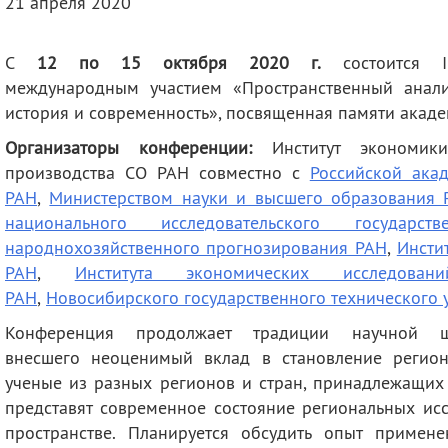
21 апреля 2020
деятельность
Мероприятия
Контакты
Публикации
С
12 по 15 октября 2020 г.
состоится I
международным участием «Пространственный анали
история и современность», посвященная памяти академ
Организаторы конференции:
Институт экономи
производства СО РАН совместно с
Российской ака
РАН
,
Министерством науки и высшего образования 
национального исследовательского государств
народнохозяйственного прогнозирования РАН
,
Инсти
РАН
,
Института экономических исследован
РАН
,
Новосибирского государственного технического 
Конференция продолжает традиции научной шк
внесшего неоценимый вклад в становление регион
ученые из разных регионов и стран, принадлежащих
представят современное состояние региональных ис
пространстве. Планируется обсудить опыт приме