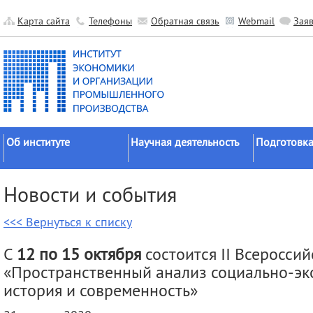
Карта сайта
Телефоны
Обратная связь
Webmail
Зая
Об институте
Научная деятельность
Подготовка
Краткие сведения
Направления
Аспирантура
Новости и события
исследований
Официальные документы
Докторантур
Основные результаты
<<< Вернуться к списку
История
Соискательс
Прикладные разработки
Руководство
Диссертаци
С
12 по 15 октября
состоится II Всеросси
Гранты
советы
Научные подразделения
«Пространственный анализ социально-эк
Научные школы
Целевое обу
Прочие подразделения
история и современность»
Экспедиции
Издательская