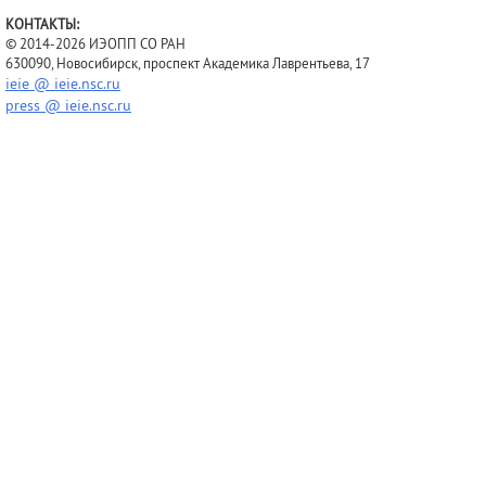
КОНТАКТЫ:
© 2014-2026 ИЭОПП СО РАН
630090, Новосибирск, проспект Академика Лаврентьева, 17
ieie @ ieie.nsc.ru
press @ ieie.nsc.ru