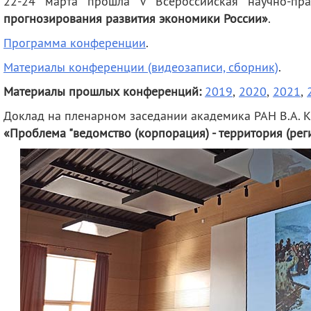
22-24 марта прошла V Всероссийская научно-пр
прогнозирования развития экономики России»
.
Программа конференции
.
Материалы конференции (видеозаписи, сборник)
.
Материалы прошлых конференций:
2019
,
2020
,
2021
,
Доклад на пленарном заседании академика РАН В.А. Кр
«Проблема "ведомство (корпорация) - территория (рег