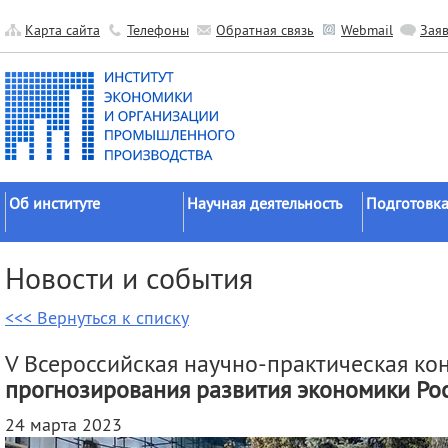
Карта сайта
Телефоны
Обратная связь
Webmail
Зая
Об институте
Научная деятельность
Подготовка
Краткие сведения
Направления
Аспирантура
Новости и события
исследований
Официальные документы
Докторантур
Основные результаты
<<< Вернуться к списку
История
Соискательс
Прикладные разработки
Руководство
Диссертаци
V Всероссийская научно-практическая к
Гранты
советы
Научные подразделения
прогнозирования развития экономики Ро
Научные школы
Целевое обу
Прочие подразделения
24 марта 2023
Экспедиции
Издательская