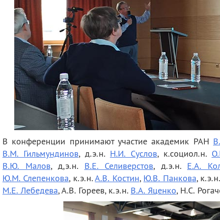
В конференции принимают участие академик РАН
В
В.М. Гильмундинов
, д.э.н.
Н.И. Суслов
, к.социол.н.
О
В.Ю. Малов
, д,э.н.
В.Е. Селиверстов
, д.э.н.
Е.А. Ко
Ю.М. Слепенкова
, к.э.н.
А.В. Костин
,
Ю.В. Панкова
, к.э.н
М.Е. Лебедева
, А.В. Гореев, к.э.н.
В.А. Яценко
, Н.С. Рогач