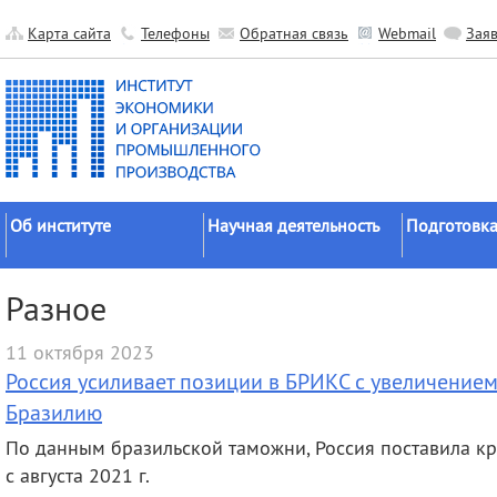
Карта сайта
Телефоны
Обратная связь
Webmail
Зая
Об институте
Научная деятельность
Подготовка
Краткие сведения
Направления
Аспирантура
Разное
исследований
Официальные документы
Докторантур
Основные результаты
11 октября 2023
История
Соискательс
Прикладные разработки
Россия усиливает позиции в БРИКС с увеличением
Руководство
Диссертаци
Гранты
советы
Бразилию
Научные подразделения
Научные школы
Целевое обу
По данным бразильской таможни, Россия поставила к
Прочие подразделения
с августа 2021 г.
Экспедиции
Издательская