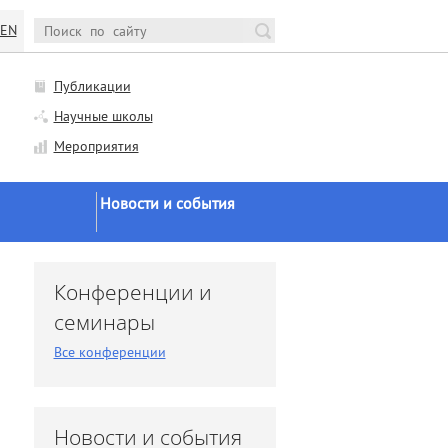
EN
Публикации
Научные школы
Мероприятия
Новости и события
Новости Минобрнауки и
РАН
и
Конференции и
Научная жизнь
семинары
Конференции и семинары
Все конференции
Заседания ученого совета
Заседания диссоветов
Экспертное мнение
Новости и события