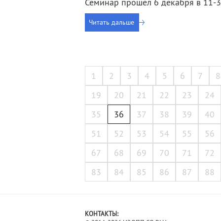
Семинар прошел 6 декабря в 11-
Читать дальше
1
2
3
4
5
6
7
8
19
20
21
22
23
24
35
36
37
38
39
40
51
52
53
54
55
56
67
68
69
70
71
72
83
84
85
86
87
88
КОНТАКТЫ: