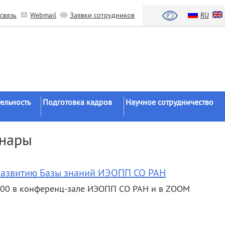
связь
Webmail
Заявки сотрудников
RU
ельность
Подготовка кадров
Научное сотрудничество
Аспирантура
Научные институты
инары
Докторантура
Национальный проект «Наука 
льтаты
университеты»
Соискательство
азработки
Органы власти
развитию Базы знаний ИЭОПП СО РАН
Диссертационные
советы
Бизнес
-00 в конференц-зале ИЭОПП СО РАН и в ZOOM
ы
Целевое обучение
Зарубежные организации