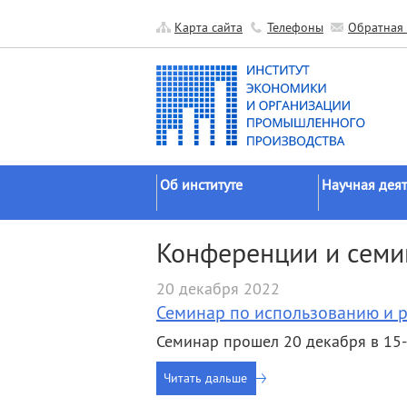
Карта сайта
Телефоны
Обратная 
Об институте
Научная деят
Краткие сведения
Направления
Конференции и сем
исследований
Официальные документы
Основные резу
20 декабря 2022
История
Прикладные р
Семинар по использованию и 
Руководство
Гранты
Семинар прошел 20 декабря в 15
Научные подразделения
Научные школ
Прочие подразделения
Читать дальше
Экспедиции
Издательская