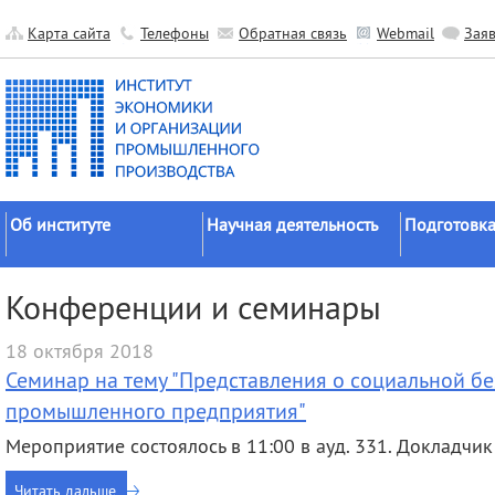
Карта сайта
Телефоны
Обратная связь
Webmail
Зая
Об институте
Научная деятельность
Подготовка
Краткие сведения
Направления
Аспирантура
Конференции и семинары
исследований
Официальные документы
Докторантур
Основные результаты
18 октября 2018
История
Соискательс
Прикладные разработки
Семинар на тему "Представления о социальной б
Руководство
Диссертаци
Гранты
советы
промышленного предприятия"
Научные подразделения
Научные школы
Целевое обу
Мероприятие состоялось в 11:00 в ауд. 331. Докладчик 
Прочие подразделения
Экспедиции
Издательская
Читать дальше