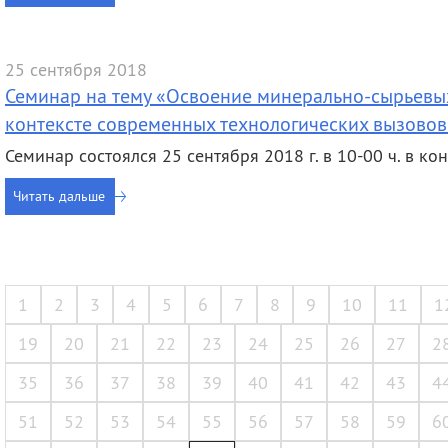
25 сентября 2018
Семинар на тему «Освоение минерально-сырьевых
контексте современных технологических вызовов
Семинар состоялся 25 сентября 2018 г. в 10-00 ч. в 
Читать дальше
1
2
3
4
5
6
7
8
9
10
11
1
19
20
21
22
23
24
25
26
27
2
35
36
37
38
39
40
41
42
43
4
51
52
53
54
55
56
57
58
59
6