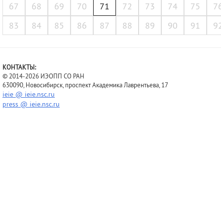
67
68
69
70
71
72
73
74
75
7
83
84
85
86
87
88
89
90
91
9
КОНТАКТЫ:
© 2014-2026 ИЭОПП СО РАН
630090, Новосибирск, проспект Академика Лаврентьева, 17
ieie @ ieie.nsc.ru
press @ ieie.nsc.ru