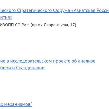
еского Стратегического Форума «Азиатская Россия
вития»
ИЭОПП СО РАН (пр.Ак.Лаврентьева, 17).
тие в исследовательском проекте об анализе
бири и Скандинавии
их механизмов"