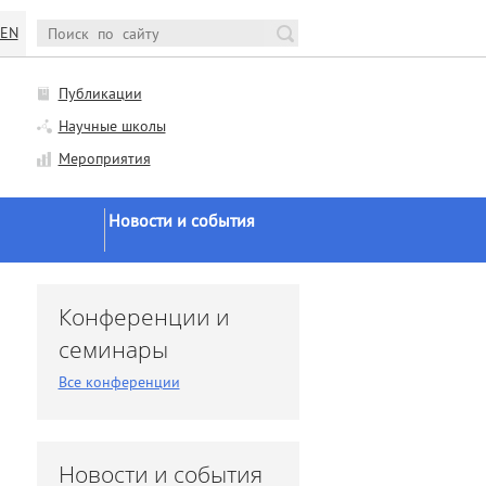
EN
Публикации
Научные школы
Мероприятия
Новости и события
Новости Минобрнауки и
РАН
и
Конференции и
Научная жизнь
семинары
Конференции и семинары
Все конференции
Заседания ученого совета
Заседания диссоветов
Экспертное мнение
Новости и события