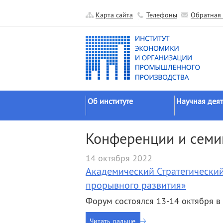
Карта сайта
Телефоны
Обратная 
Об институте
Научная деят
Краткие сведения
Направления
Конференции и сем
исследований
Официальные документы
Основные резу
14 октября 2022
История
Прикладные р
Академический Стратегический
Руководство
Гранты
прорывного развития»
Научные подразделения
Научные школ
Форум состоялся 13-14 октября в 
Прочие подразделения
Экспедиции
Издательская
Читать дальше