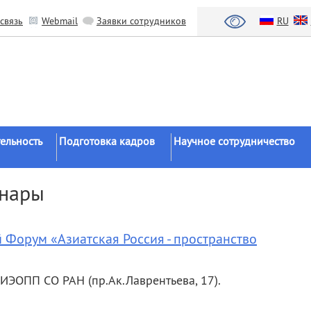
связь
Webmail
Заявки сотрудников
RU
ельность
Подготовка кадров
Научное сотрудничество
Аспирантура
Научные институты
инары
Докторантура
Национальный проект «Наука 
льтаты
университеты»
Соискательство
азработки
Органы власти
 Форум «Азиатская Россия - пространство
Диссертационные
советы
Бизнес
ы
Целевое обучение
Зарубежные организации
ИЭОПП СО РАН (пр.Ак.Лаврентьева, 17).