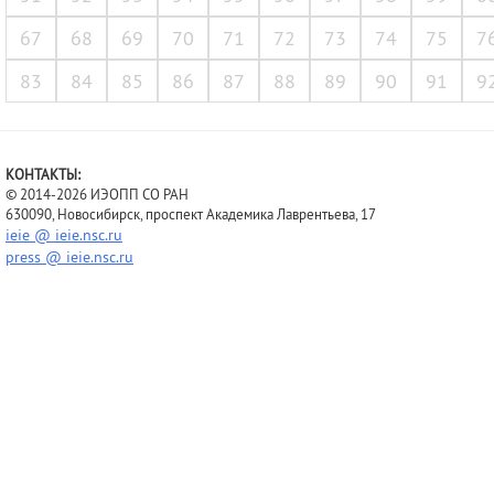
67
68
69
70
71
72
73
74
75
7
83
84
85
86
87
88
89
90
91
9
КОНТАКТЫ:
© 2014-2026 ИЭОПП СО РАН
630090, Новосибирск, проспект Академика Лаврентьева, 17
ieie @ ieie.nsc.ru
press @ ieie.nsc.ru