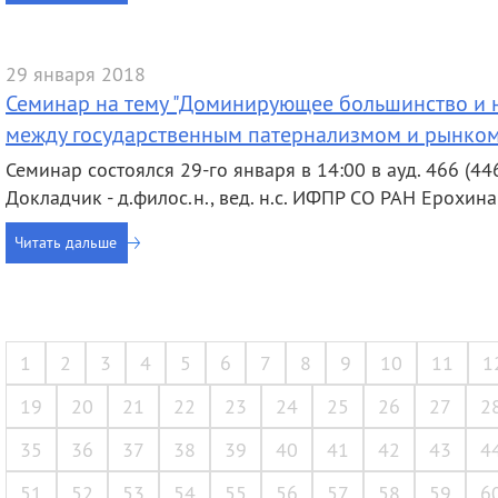
29 января 2018
Семинар на тему "Доминирующее большинство и
между государственным патернализмом и рынком
Семинар состоялся 29-го января в 14:00 в ауд. 466 (446
Докладчик - д.филос.н., вед. н.с. ИФПР СО РАН Ерохина
Читать дальше
1
2
3
4
5
6
7
8
9
10
11
1
19
20
21
22
23
24
25
26
27
2
35
36
37
38
39
40
41
42
43
4
51
52
53
54
55
56
57
58
59
6