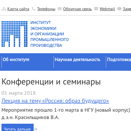
Карта сайта
Телефоны
Обратная связь
Webmail
Зая
Об институте
Научная деятельность
Подготовка
Краткие сведения
Направления
Аспирантура
Конференции и семинары
исследований
Официальные документы
Докторантур
Основные результаты
01 марта 2018
История
Соискательс
Прикладные разработки
Лекция на тему «Россия: образ будущего»
Руководство
Диссертаци
Гранты
советы
Мероприятие прошло 1-го марта в НГУ (новый корпус) в
Научные подразделения
Научные школы
Целевое обу
д.э.н. Красильщиков В.А.
Прочие подразделения
Экспедиции
Издательская
Читать дальше