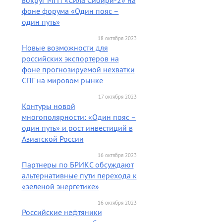
вокруг МГП «Сила Сибири-2» на
фоне форума «Один пояс –
один путь»
18 октября 2023
Новые возможности для
российских экспортеров на
фоне прогнозируемой нехватки
СПГ на мировом рынке
17 октября 2023
Контуры новой
многополярности: «Один пояс –
один путь» и рост инвестиций в
Азиатской России
16 октября 2023
Партнеры по БРИКС обсуждают
альтернативные пути перехода к
«зеленой энергетике»
16 октября 2023
Российские нефтяники