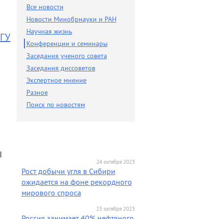
Разное
Все новости
Новости Минобрнауки и РАН
Поиск по новостям
Научная жизнь
НГУ
Конференции и семинары
Заседания ученого совета
Заседания диссоветов
Экспертное мнение
Разное
Поиск по новостям
I
24 октября 2023
Рост добычи угля в Сибири
ожидается на фоне рекордного
мирового спроса
23 октября 2023
Россия занимает 40% нефтяного