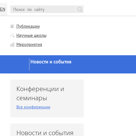
EN
Публикации
Научные школы
Мероприятия
Новости и события
Новости Минобрнауки и
РАН
и
Конференции и
Научная жизнь
семинары
Конференции и семинары
Все конференции
Заседания ученого совета
Заседания диссоветов
Экспертное мнение
Новости и события