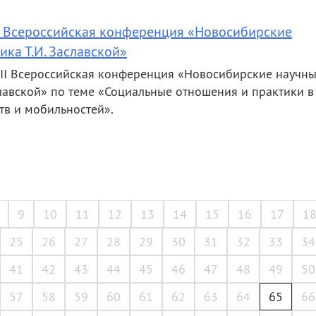
I Всероссийская конференция «Новосибирские
ка Т.И. Заславской»
 II Всероссийская конференция «Новосибирские научн
славской» по теме «Социальные отношения и практики в
тв и мобильностей».
9
10
11
12
13
14
15
16
17
1
25
26
27
28
29
30
31
32
33
34
41
42
43
44
45
46
47
48
49
50
57
58
59
60
61
62
63
64
65
66