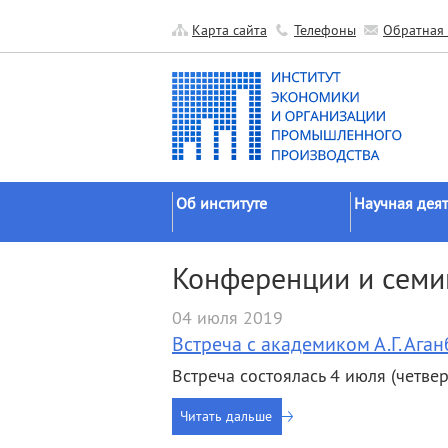
Карта сайта
Телефоны
Обратная 
Об институте
Научная деят
Краткие сведения
Направления
Конференции и сем
исследований
Официальные документы
Основные резу
04 июля 2019
История
Прикладные р
Встреча с академиком А.Г. Ага
Руководство
Гранты
Встреча состоялась 4 июля (четве
Научные подразделения
Научные школ
Прочие подразделения
Читать дальше
Экспедиции
Издательская