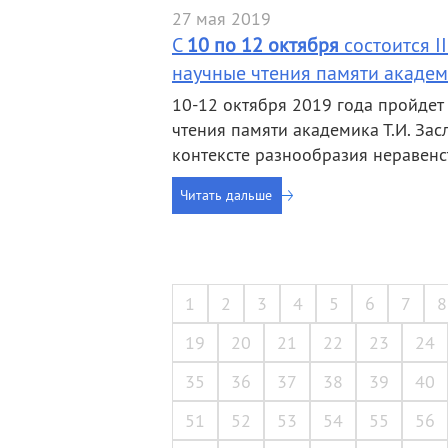
27 мая 2019
С
10 по 12 октября
состоится I
научные чтения памяти академи
10-12 октября 2019 года пройдет
чтения памяти академика Т.И. За
контексте разнообразия неравенс
Читать дальше
1
2
3
4
5
6
7
8
19
20
21
22
23
24
35
36
37
38
39
40
51
52
53
54
55
56