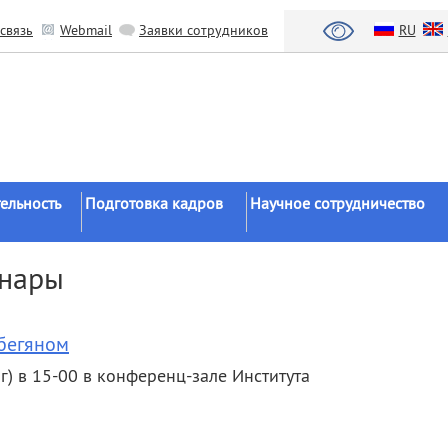
связь
Webmail
Заявки сотрудников
RU
ельность
Подготовка кадров
Научное сотрудничество
Аспирантура
Научные институты
инары
Докторантура
Национальный проект «Наука 
льтаты
университеты»
Соискательство
азработки
Органы власти
нбегяном
Диссертационные
советы
Бизнес
рг) в 15-00 в конференц-зале Института
ы
Целевое обучение
Зарубежные организации