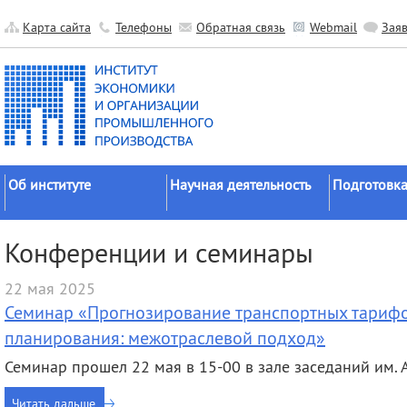
Карта сайта
Телефоны
Обратная связь
Webmail
Зая
Об институте
Научная деятельность
Подготовка
Краткие сведения
Направления
Аспирантура
Конференции и семинары
исследований
Официальные документы
Докторантур
Основные результаты
22 мая 2025
История
Соискательс
Прикладные разработки
Семинар «Прогнозирование транспортных тарифо
Руководство
Диссертаци
Гранты
советы
планирования: межотраслевой подход»
Научные подразделения
Научные школы
Целевое обу
Семинар прошел 22 мая в 15-00 в зале заседаний им. А.
Прочие подразделения
Экспедиции
Издательская
Читать дальше