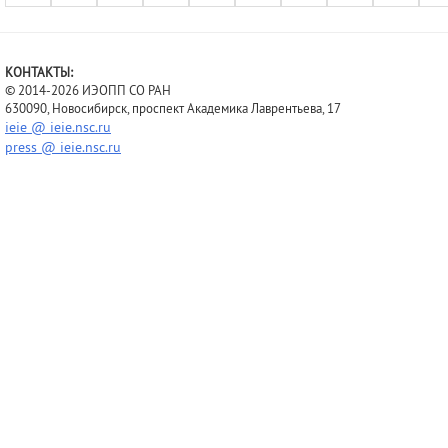
КОНТАКТЫ:
© 2014-2026 ИЭОПП СО РАН
630090, Новосибирск, проспект Академика Лаврентьева, 17
ieie @ ieie.nsc.ru
press @ ieie.nsc.ru